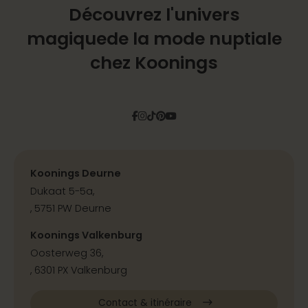
Découvrez l'univers
magique
de la mode nuptiale
chez Koonings
Facebook
Instagram
Tiktok
Pinterest
YouTube
Koonings Deurne
Dukaat 5-5a,
, 5751 PW Deurne
Koonings Valkenburg
Oosterweg 36,
, 6301 PX Valkenburg
Contact & itinéraire