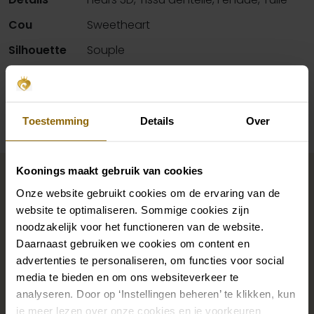
Cou
Sweetheart
Silhouette
Souple
Disponibilité par magasin
Toestemming
Details
Over
Complétez votre look de
Koonings maakt gebruik van cookies
mariée
Onze website gebruikt cookies om de ervaring van de
website te optimaliseren. Sommige cookies zijn
noodzakelijk voor het functioneren van de website.
Des chaussures de mariage parfaites sous votre robe
Daarnaast gebruiken we cookies om content en
advertenties te personaliseren, om functies voor social
de mariée, mais aussi des colliers, des bracelets et des
media te bieden en om ons websiteverkeer te
boucles d'oreilles assortis à votre robe de mariée ou
analyseren. Door op ‘Instellingen beheren’ te klikken, kun
un beau voile, un bandeau ou une épingle à cheveux
je meer lezen over onze cookies en je voorkeuren