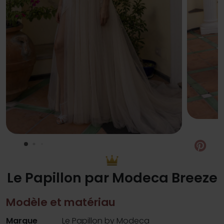
Pin
Le Papillon par Modeca Breeze
Modèle et matériau
Marque
Le Papillon by Modeca