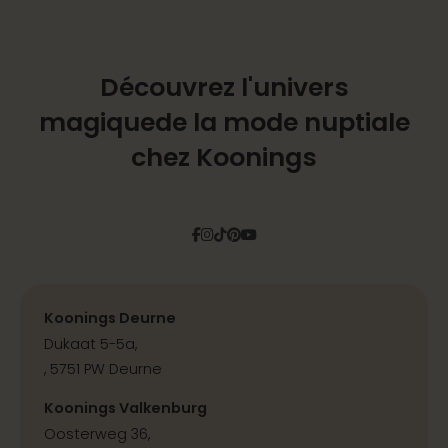
Découvrez l'univers
magique
de la mode nuptiale
chez Koonings
Facebook
Instagram
Tiktok
Pinterest
YouTube
Koonings Deurne
Dukaat 5-5a,
, 5751 PW Deurne
Koonings Valkenburg
Oosterweg 36,