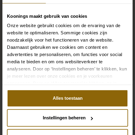
boucles d'oreilles assortis à votre robe de mariée ou
un beau voile, un bandeau ou une épingle à cheveux
Koonings maakt gebruik van cookies
pour votre coiffure de mariée : votre look de mariée
Onze website gebruikt cookies om de ervaring van de
n'est complet que s'il est assorti à des accessoires.
website te optimaliseren. Sommige cookies zijn
Grâce à notre vaste boutique d'accessoires pour les
noodzakelijk voor het functioneren van de website.
Daarnaast gebruiken we cookies om content en
mariés, vous trouverez l'accessoire parfait pour votre
advertenties te personaliseren, om functies voor social
robe ou votre costume de mariage.
media te bieden en om ons websiteverkeer te
analyseren. Door op ‘Instellingen beheren’ te klikken, kun
Aller aux accessoires
je meer lezen over onze cookies en je voorkeuren
aanpassen. Door op ‘Alles toestaan’ te klikken, ga je
akkoord met het gebruik van alle cookies.
Voir aussi
Alles toestaan
Pinterest
Pi
Pinterest
Pi
Instellingen beheren
Ramona Koonings Couture KN2348-1 Ber
Le Papillon par Mo
Rebecca Ingram Hilda 24RS183A01 + sl
Cosmobella 8117