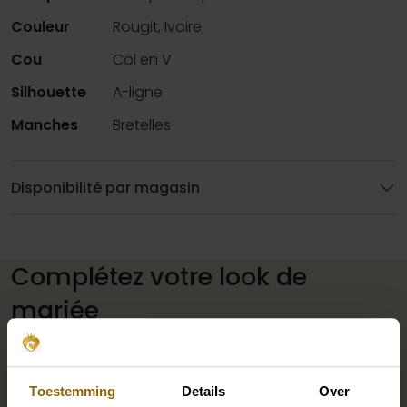
Couleur
Rougit, Ivoire
Cou
Col en V
Silhouette
A-ligne
Manches
Bretelles
Disponibilité par magasin
Complétez votre look de
mariée
Des chaussures de mariage parfaites sous votre robe
Toestemming
Details
Over
de mariée, mais aussi des colliers, des bracelets et des