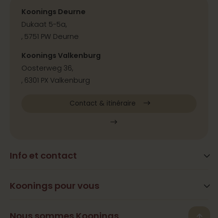
Koonings Deurne
Dukaat 5-5a,
, 5751 PW Deurne
Koonings Valkenburg
Oosterweg 36,
, 6301 PX Valkenburg
Contact & itinéraire
Info et contact
Blog
Questions fréquemment posées
Koonings pour vous
Services
Heures d’ouverture
Beauté
Nous sommes Koonings
Contact, adresse et itinéraire
Back