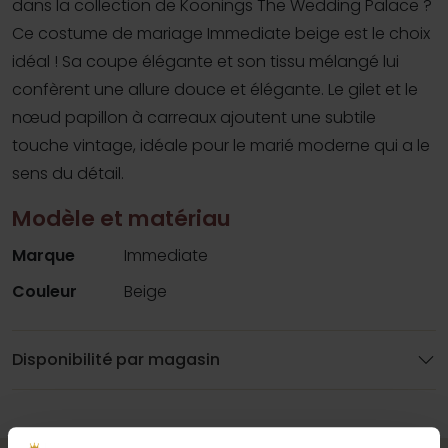
dans la collection de Koonings The Wedding Palace ?
Ce costume de mariage Immediate beige est le choix
idéal ! Sa coupe élégante et son tissu mélangé lui
confèrent une allure douce et élégante. Le gilet et le
nœud papillon à carreaux ajoutent une subtile
touche vintage, idéale pour le marié moderne qui a le
sens du détail.
Modèle et matériau
Marque
Immediate
Couleur
Beige
Disponibilité par magasin