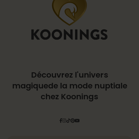
Découvrez l'univers
magique
de la mode nuptiale
chez Koonings
Facebook
Instagram
Tiktok
Pinterest
YouTube