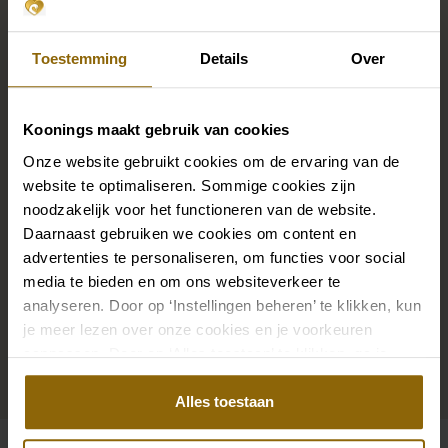
Complétez votre look de
mariée
Toestemming
Details
Over
Des chaussures de mariage parfaites sous votre robe
Koonings maakt gebruik van cookies
de mariée, mais aussi des colliers, des bracelets et des
Onze website gebruikt cookies om de ervaring van de
boucles d'oreilles assortis à votre robe de mariée ou
website te optimaliseren. Sommige cookies zijn
un beau voile, un bandeau ou une épingle à cheveux
noodzakelijk voor het functioneren van de website.
pour votre coiffure de mariée : votre look de mariée
Daarnaast gebruiken we cookies om content en
n'est complet que s'il est assorti à des accessoires.
advertenties te personaliseren, om functies voor social
media te bieden en om ons websiteverkeer te
Grâce à notre vaste boutique d'accessoires pour les
analyseren. Door op ‘Instellingen beheren’ te klikken, kun
mariés, vous trouverez l'accessoire parfait pour votre
je meer lezen over onze cookies en je voorkeuren
robe ou votre costume de mariage.
aanpassen. Door op ‘Alles toestaan’ te klikken, ga je
akkoord met het gebruik van alle cookies.
Aller aux accessoires
Alles toestaan