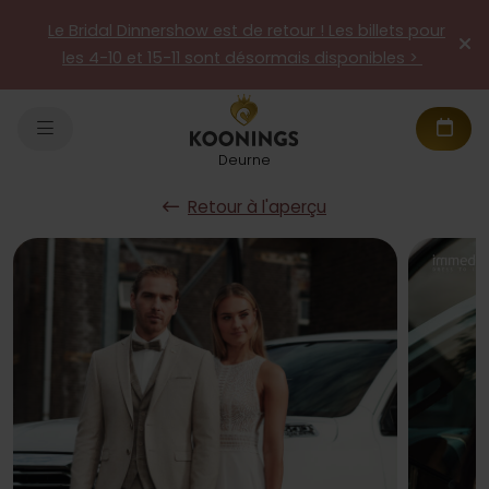
Le Bridal Dinnershow est de retour ! Les billets pour
les 4-10 et 15-11 sont désormais disponibles >
Deurne
Retour à l'aperçu