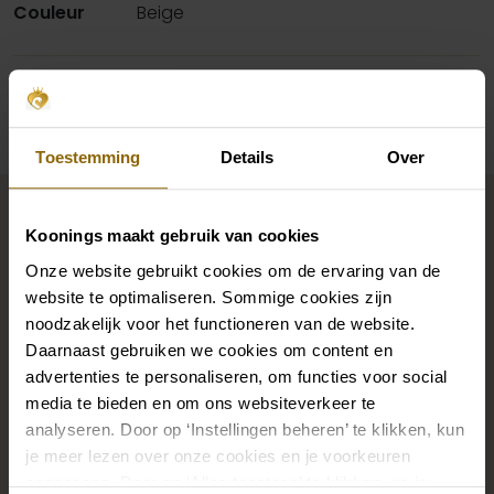
Couleur
Beige
Disponibilité par magasin
Toestemming
Details
Over
Complétez votre look de
mariée
Koonings maakt gebruik van cookies
Onze website gebruikt cookies om de ervaring van de
website te optimaliseren. Sommige cookies zijn
Des chaussures de mariage parfaites sous votre robe
noodzakelijk voor het functioneren van de website.
de mariée, mais aussi des colliers, des bracelets et des
Daarnaast gebruiken we cookies om content en
boucles d'oreilles assortis à votre robe de mariée ou
advertenties te personaliseren, om functies voor social
media te bieden en om ons websiteverkeer te
un beau voile, un bandeau ou une épingle à cheveux
analyseren. Door op ‘Instellingen beheren’ te klikken, kun
pour votre coiffure de mariée : votre look de mariée
je meer lezen over onze cookies en je voorkeuren
n'est complet que s'il est assorti à des accessoires.
aanpassen. Door op ‘Alles toestaan’ te klikken, ga je