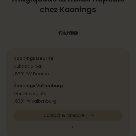
chez Koonings
Facebook
Instagram
Tiktok
Pinterest
YouTube
Koonings Deurne
Dukaat 5-5a,
, 5751 PW Deurne
Koonings Valkenburg
Oosterweg 36,
, 6301 PX Valkenburg
Contact & itinéraire