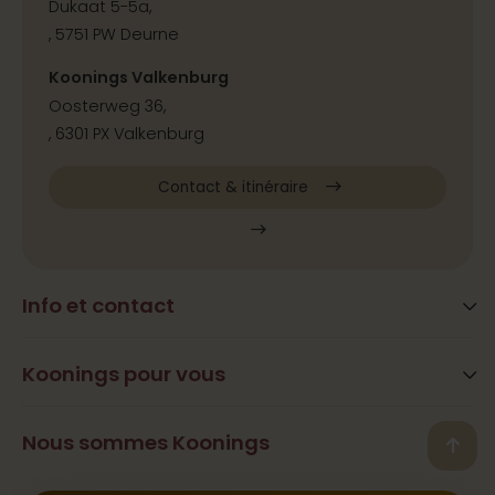
Dukaat 5-5a,
, 5751 PW Deurne
Koonings Valkenburg
Oosterweg 36,
, 6301 PX Valkenburg
Contact & itinéraire
Info et contact
Blog
Questions fréquemment posées
Koonings pour vous
Services
Heures d’ouverture
Beauté
Nous sommes Koonings
Contact, adresse et itinéraire
Back
Ramona Koonings
Restaurants