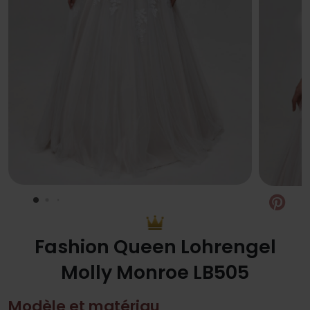
Pin
Fashion Queen Lohrengel
Molly Monroe LB505
Modèle et matériau