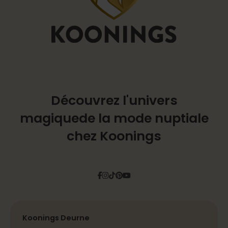
Découvrez l'univers
magique
de la mode nuptiale
chez Koonings
Facebook
Instagram
Tiktok
Pinterest
YouTube
Koonings Deurne