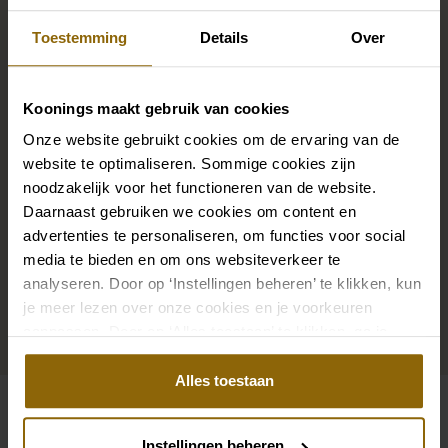
mariée
Toestemming
Details
Over
Des chaussures de mariage parfaites sous votre robe
de mariée, mais aussi des colliers, des bracelets et des
Koonings maakt gebruik van cookies
boucles d'oreilles assortis à votre robe de mariée ou
Onze website gebruikt cookies om de ervaring van de
un beau voile, un bandeau ou une épingle à cheveux
website te optimaliseren. Sommige cookies zijn
pour votre coiffure de mariée : votre look de mariée
noodzakelijk voor het functioneren van de website.
Daarnaast gebruiken we cookies om content en
n'est complet que s'il est assorti à des accessoires.
advertenties te personaliseren, om functies voor social
Grâce à notre vaste boutique d'accessoires pour les
media te bieden en om ons websiteverkeer te
mariés, vous trouverez l'accessoire parfait pour votre
analyseren. Door op ‘Instellingen beheren’ te klikken, kun
robe ou votre costume de mariage.
je meer lezen over onze cookies en je voorkeuren
aanpassen. Door op ‘Alles toestaan’ te klikken, ga je
Aller aux accessoires
akkoord met het gebruik van alle cookies.
Alles toestaan
Voir aussi
Instellingen beheren