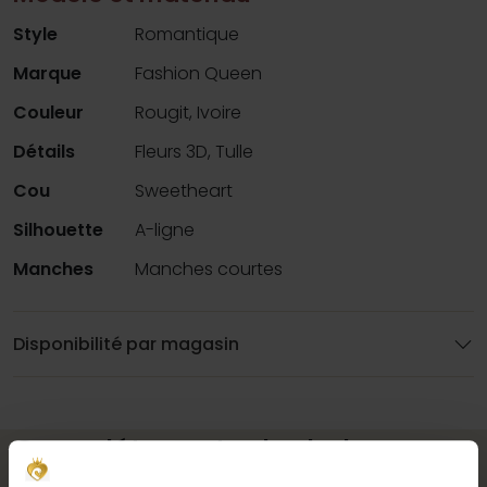
Style
Romantique
Marque
Fashion Queen
Couleur
Rougit, Ivoire
Détails
Fleurs 3D, Tulle
Cou
Sweetheart
Silhouette
A-ligne
Manches
Manches courtes
Disponibilité par magasin
Complétez votre look de