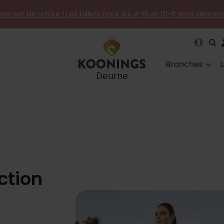
how est de retour ! Les billets pour les 4-10 et 15-11 sont désor
Branches
Deurne
ction