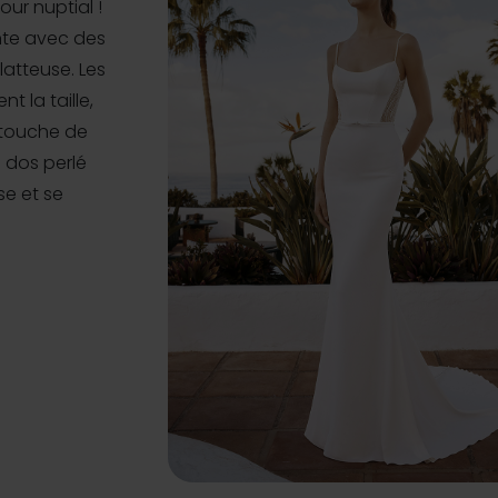
ur nuptial !
nte avec des
latteuse. Les
t la taille,
 touche de
u dos perlé
se et se