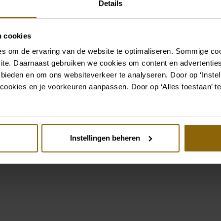
à cheveux pour votre coiff
Details
complet que s'il est assort
boutique d'accessoires pou
n cookies
parfait pour votre robe o
s om de ervaring van de website te optimaliseren. Sommige coo
ite. Daarnaast gebruiken we cookies om content en advertenties
Aller aux accessoires
 bieden en om ons websiteverkeer te analyseren. Door op ‘Instell
cookies en je voorkeuren aanpassen. Door op ‘Alles toestaan’ te
Voir aussi
Instellingen beheren
st
Pinterest
lmi-D
ybird Jenna LY124AB3
Adriana Alier Dan