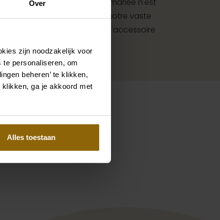
ure de mariée : votre look de mariée n'est
Over
i à des accessoires. Grâce à notre vaste
r les mariés, vous trouverez l'accessoire
u votre costume de mariage.
kies zijn noodzakelijk voor
 te personaliseren, om
ingen beheren’ te klikken,
 klikken, ga je akkoord met
Alles toestaan
Pinterest
Pinterest
iela
Michela Ferriero Naiade