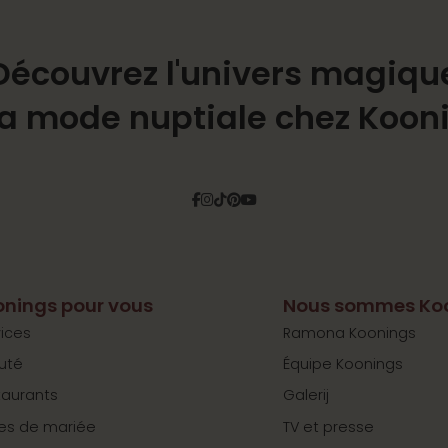
Découvrez l'univers magiqu
la mode nuptiale chez Koon
Facebook
Instagram
Tiktok
Pinterest
YouTube
nings pour vous
Nous sommes Ko
ices
Ramona Koonings
uté
Équipe Koonings
taurants
Galerij
es de mariée
TV et presse