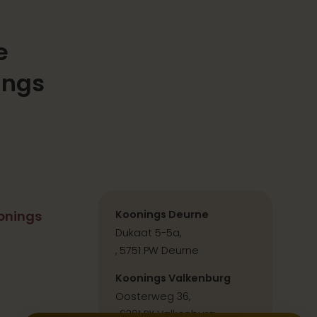
e
ings
onings
Koonings Deurne
Dukaat 5-5a,
, 5751 PW Deurne
Koonings Valkenburg
Oosterweg 36,
, 6301 PX Valkenburg