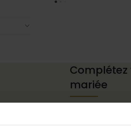
Complétez 
mariée
Des chaussures de mariage
mais aussi des colliers, des
à votre robe de mariée ou