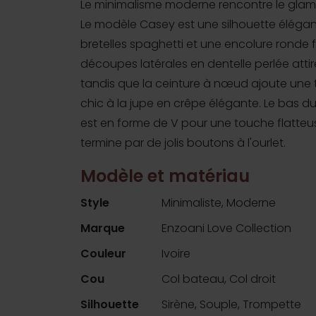
Le minimalisme moderne rencontre le glamo
Le modèle Casey est une silhouette éléga
bretelles spaghetti et une encolure ronde f
découpes latérales en dentelle perlée attiren
tandis que la ceinture à nœud ajoute une
chic à la jupe en crêpe élégante. Le bas d
est en forme de V pour une touche flatteu
termine par de jolis boutons à l'ourlet.
Modèle et matériau
Style
Minimaliste, Moderne
Marque
Enzoani Love Collection
Couleur
Ivoire
Cou
Col bateau, Col droit
Silhouette
Sirène, Souple, Trompette