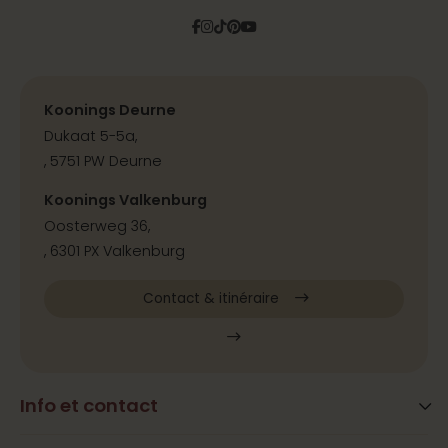
Facebook
Instagram
Tiktok
Pinterest
YouTube
Koonings Deurne
Dukaat 5-5a,
, 5751 PW Deurne
Koonings Valkenburg
Oosterweg 36,
, 6301 PX Valkenburg
Contact & itinéraire
Info et contact
Blog