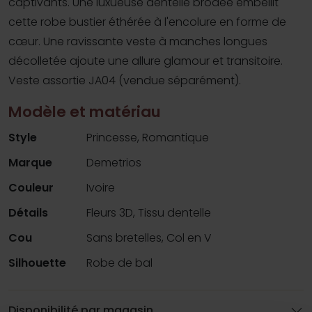
captivants. Une luxueuse dentelle brodée embellit
cette robe bustier éthérée à l'encolure en forme de
cœur. Une ravissante veste à manches longues
décolletée ajoute une allure glamour et transitoire.
Veste assortie JA04 (vendue séparément).
Modèle et matériau
Style
Princesse, Romantique
Marque
Demetrios
Couleur
Ivoire
Détails
Fleurs 3D, Tissu dentelle
Cou
Sans bretelles, Col en V
Silhouette
Robe de bal
Disponibilité par magasin