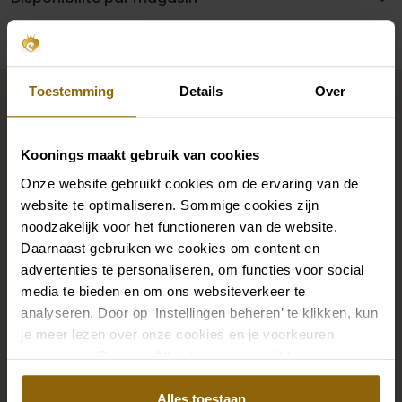
Complétez votre look de
Toestemming
Details
Over
mariée
Koonings maakt gebruik van cookies
Des chaussures de mariage parfaites sous votre robe
Onze website gebruikt cookies om de ervaring van de
website te optimaliseren. Sommige cookies zijn
de mariée, mais aussi des colliers, des bracelets et des
noodzakelijk voor het functioneren van de website.
boucles d'oreilles assortis à votre robe de mariée ou
Daarnaast gebruiken we cookies om content en
un beau voile, un bandeau ou une épingle à cheveux
advertenties te personaliseren, om functies voor social
pour votre coiffure de mariée : votre look de mariée
media te bieden en om ons websiteverkeer te
n'est complet que s'il est assorti à des accessoires.
analyseren. Door op ‘Instellingen beheren’ te klikken, kun
Grâce à notre vaste boutique d'accessoires pour les
je meer lezen over onze cookies en je voorkeuren
aanpassen. Door op ‘Alles toestaan’ te klikken, ga je
mariés, vous trouverez l'accessoire parfait pour votre
akkoord met het gebruik van alle cookies.
robe ou votre costume de mariage.
Alles toestaan