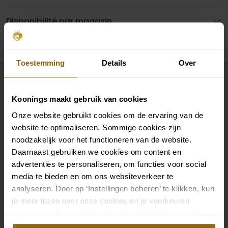
Disponibilité par magasin
Toestemming
Details
Over
Complétez votre look de
mariée
Koonings maakt gebruik van cookies
Onze website gebruikt cookies om de ervaring van de
Des chaussures de mariage parfaites sous votre robe
website te optimaliseren. Sommige cookies zijn
noodzakelijk voor het functioneren van de website.
de mariée, mais aussi des colliers, des bracelets et des
Daarnaast gebruiken we cookies om content en
boucles d'oreilles assortis à votre robe de mariée ou
advertenties te personaliseren, om functies voor social
un beau voile, un bandeau ou une épingle à cheveux
media te bieden en om ons websiteverkeer te
pour votre coiffure de mariée : votre look de mariée
analyseren. Door op ‘Instellingen beheren’ te klikken, kun
n'est complet que s'il est assorti à des accessoires.
je meer lezen over onze cookies en je voorkeuren
Grâce à notre vaste boutique d'accessoires pour les
aanpassen. Door op ‘Alles toestaan’ te klikken, ga je
akkoord met het gebruik van alle cookies.
mariés, vous trouverez l'accessoire parfait pour votre