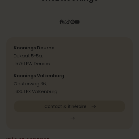
Facebook
Instagram
Tiktok
Pinterest
YouTube
Koonings Deurne
Dukaat 5-5a,
, 5751 PW Deurne
Koonings Valkenburg
Oosterweg 36,
, 6301 PX Valkenburg
Contact & itinéraire