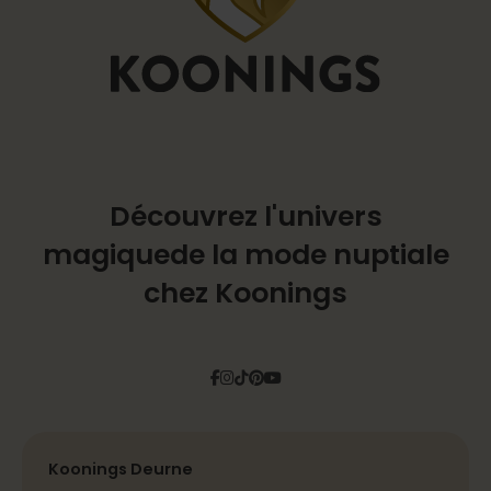
Découvrez l'univers
magique
de la mode nuptiale
chez Koonings
Facebook
Instagram
Tiktok
Pinterest
YouTube
Koonings Deurne