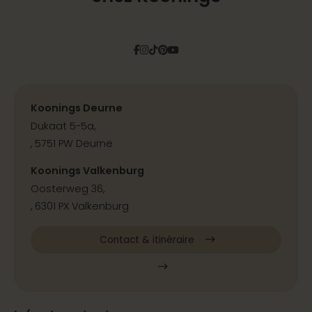
Facebook
Instagram
Tiktok
Pinterest
YouTube
Koonings Deurne
Dukaat 5-5a,
, 5751 PW Deurne
Koonings Valkenburg
Oosterweg 36,
, 6301 PX Valkenburg
Contact & itinéraire