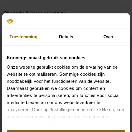
Disponibilité par magasin
Toestemming
Details
Over
Complétez votre look de
mariée
Koonings maakt gebruik van cookies
Onze website gebruikt cookies om de ervaring van de
Des chaussures de mariage parfaites sous votre robe
website te optimaliseren. Sommige cookies zijn
noodzakelijk voor het functioneren van de website.
de mariée, mais aussi des colliers, des bracelets et des
Daarnaast gebruiken we cookies om content en
boucles d'oreilles assortis à votre robe de mariée ou
advertenties te personaliseren, om functies voor social
un beau voile, un bandeau ou une épingle à cheveux
media te bieden en om ons websiteverkeer te
pour votre coiffure de mariée : votre look de mariée
analyseren. Door op ‘Instellingen beheren’ te klikken, kun
n'est complet que s'il est assorti à des accessoires.
je meer lezen over onze cookies en je voorkeuren
Grâce à notre vaste boutique d'accessoires pour les
aanpassen. Door op ‘Alles toestaan’ te klikken, ga je
akkoord met het gebruik van alle cookies.
mariés, vous trouverez l'accessoire parfait pour votre