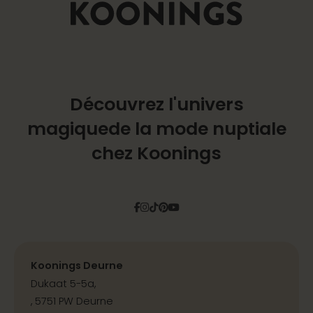
Découvrez l'univers
magique
de la mode nuptiale
chez Koonings
Facebook
Instagram
Tiktok
Pinterest
YouTube
Koonings Deurne
Dukaat 5-5a,
, 5751 PW Deurne