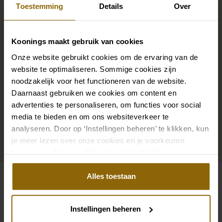
Toestemming
Details
Over
Des chaussures de mariage parfaites sous votre robe
de mariée, mais aussi des colliers, des bracelets et des
boucles d'oreilles assortis à votre robe de mariée ou
Koonings maakt gebruik van cookies
un beau voile, un bandeau ou une épingle à cheveux
Onze website gebruikt cookies om de ervaring van de
pour votre coiffure de mariée : votre look de mariée
website te optimaliseren. Sommige cookies zijn
noodzakelijk voor het functioneren van de website.
n'est complet que s'il est assorti à des accessoires.
Daarnaast gebruiken we cookies om content en
Grâce à notre vaste boutique d'accessoires pour les
advertenties te personaliseren, om functies voor social
mariés, vous trouverez l'accessoire parfait pour votre
media te bieden en om ons websiteverkeer te
robe ou votre costume de mariage.
analyseren. Door op ‘Instellingen beheren’ te klikken, kun
je meer lezen over onze cookies en je voorkeuren
Aller aux accessoires
aanpassen. Door op ‘Alles toestaan’ te klikken, ga je
akkoord met het gebruik van alle cookies.
Alles toestaan
Voir aussi
Pinterest
Pi
Instellingen beheren