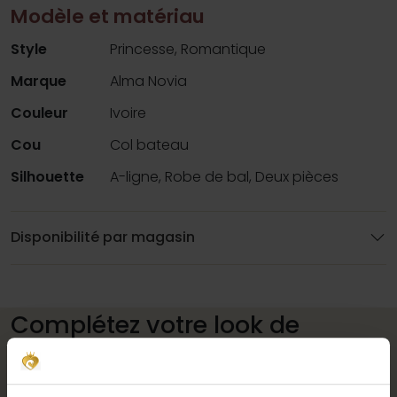
Modèle et matériau
Style
Princesse, Romantique
Marque
Alma Novia
Couleur
Ivoire
Cou
Col bateau
Silhouette
A-ligne, Robe de bal, Deux pièces
Disponibilité par magasin
Complétez votre look de
mariée