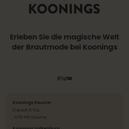
Erleben Sie die magische Welt
der Brautmode bei Koonings
Facebook
Instagram
Tiktok
Pinterest
YouTube
Koonings Deurne
Dukaat 5-5a,
, 5751 PW Deurne
Koonings Valkenburg