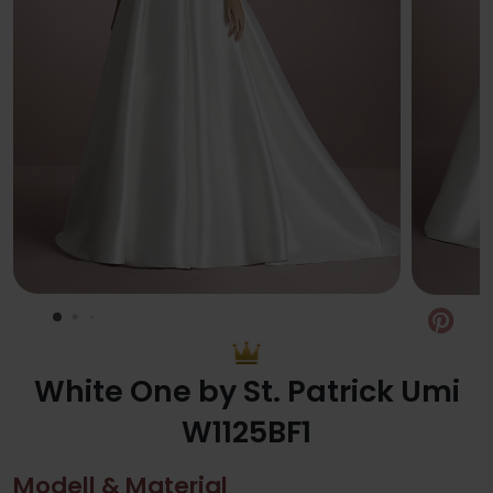
Pin
White One by St. Patrick Umi
W1125BF1
Modell & Material