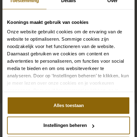
Toestemming
Details
Over
Die perfekten Brautschuhe unter deinem
Hochzeitskleid, aber auch Ketten, Armbänder und
Koonings maakt gebruik van cookies
Ohrringe, die genau zu deinem Brautkleid passen, oder
Onze website gebruikt cookies om de ervaring van de
ein wunderschöner Schleier, Haarband oder
website te optimaliseren. Sommige cookies zijn
Haarnadel für deine Brautfrisur: Dein Brautlook ist erst
noodzakelijk voor het functioneren van de website.
mit passenden Accessoires komplett. In unserem
Daarnaast gebruiken we cookies om content en
advertenties te personaliseren, om functies voor social
großen Accessoire-Shop mit Accessoires für Braut
media te bieden en om ons websiteverkeer te
und Bräutigam findest du die perfekte Ergänzung zu
analyseren. Door op ‘Instellingen beheren’ te klikken, kun
deinem Kleid oder Hochzeitsanzug.
je meer lezen over onze cookies en je voorkeuren
aanpassen. Door op ‘Alles toestaan’ te klikken, ga je
Zu den Accessoires
akkoord met het gebruik van alle cookies.
Alles toestaan
Siehe auch
Instellingen beheren
Pinterest
Pi