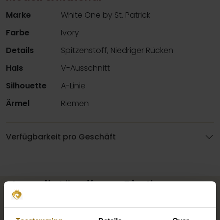
Marke
White One by St. Patrick
Farbe
Ivory
Details
Spitzenstoff, Niedriger Rücken
Hals
V-Ausschnitt
Silhouette
A-Linie
Ärmel
Riemen
Verfügbarkeit pro Geschäft
Vervollständigen Sie Ihren
Brautlook