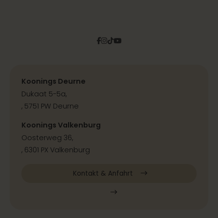
Facebook
Instagram
Tiktok
Pinterest
YouTube
Koonings Deurne
Dukaat 5-5a,
, 5751 PW Deurne
Koonings Valkenburg
Oosterweg 36,
, 6301 PX Valkenburg
Kontakt & Anfahrt