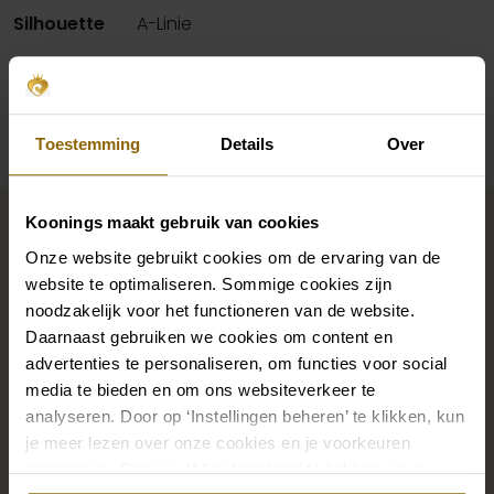
Silhouette
A-Linie
Verfügbarkeit pro Geschäft
Toestemming
Details
Over
Vervollständigen Sie Ihren
Koonings maakt gebruik van cookies
Brautlook
Onze website gebruikt cookies om de ervaring van de
website te optimaliseren. Sommige cookies zijn
noodzakelijk voor het functioneren van de website.
Die perfekten Brautschuhe unter deinem
Daarnaast gebruiken we cookies om content en
Hochzeitskleid, aber auch Ketten, Armbänder und
advertenties te personaliseren, om functies voor social
Ohrringe, die genau zu deinem Brautkleid passen, oder
media te bieden en om ons websiteverkeer te
analyseren. Door op ‘Instellingen beheren’ te klikken, kun
ein wunderschöner Schleier, Haarband oder
je meer lezen over onze cookies en je voorkeuren
Haarnadel für deine Brautfrisur: Dein Brautlook ist erst
aanpassen. Door op ‘Alles toestaan’ te klikken, ga je
mit passenden Accessoires komplett. In unserem