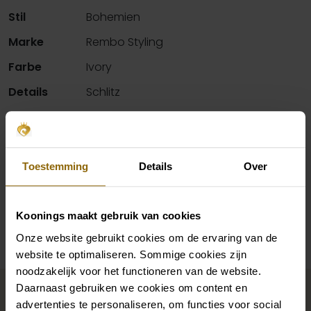
Stil
Bohemien
Marke
Rembo Styling
Farbe
Ivory
Details
Schlitz
Hals
Gerader Hals
Silhouette
Geschmeidig
Ärmel
Kurze Ärmel
Toestemming
Details
Over
Verfügbarkeit pro Geschäft
Koonings maakt gebruik van cookies
Onze website gebruikt cookies om de ervaring van de
website te optimaliseren. Sommige cookies zijn
noodzakelijk voor het functioneren van de website.
Vervollständigen Sie Ihren
Daarnaast gebruiken we cookies om content en
Brautlook
advertenties te personaliseren, om functies voor social