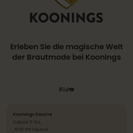
Erleben Sie die magische Welt
der Brautmode bei Koonings
Facebook
Instagram
Tiktok
Pinterest
YouTube
Koonings Deurne
Dukaat 5-5a,
, 5751 PW Deurne