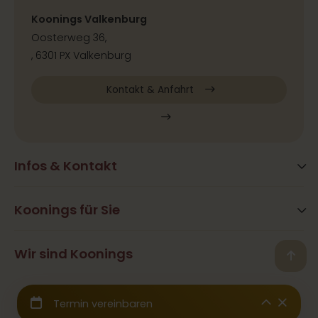
Koonings Valkenburg
Oosterweg 36,
, 6301 PX Valkenburg
Kontakt & Anfahrt
Infos & Kontakt
Blog
Häufig gestellte Fragen
Koonings für Sie
Aktivitäten
Öffnungszeiten
Hair&Beauty
Wir sind Koonings
Kontakt
Back
Ramona Koonings
Restaurants
Presse & Kooperation
© 2026 Koonings - Alle Rechte vorbehalten
Team Koonings
Hochzeitskleider
Wir sind angeschlossen an die
CBW-Garantiefonds
Galerie