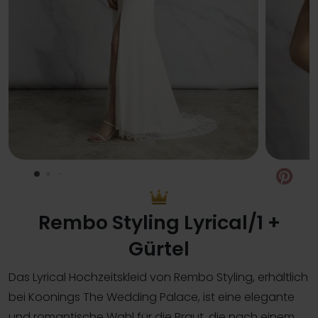
Pin
Rembo Styling Lyrical/1 +
Gürtel
Das Lyrical Hochzeitskleid von Rembo Styling, erhältlich
bei Koonings The Wedding Palace, ist eine elegante
und romantische Wahl für die Braut, die nach einem