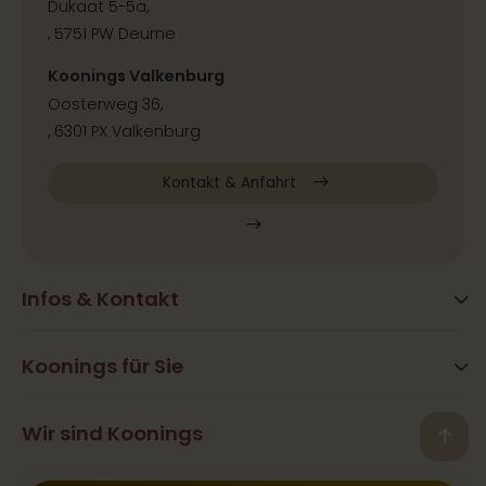
Dukaat 5-5a,
, 5751 PW Deurne
Koonings Valkenburg
Oosterweg 36,
, 6301 PX Valkenburg
Kontakt & Anfahrt
Infos & Kontakt
Blog
Häufig gestellte Fragen
Koonings für Sie
Aktivitäten
Öffnungszeiten
Hair&Beauty
Wir sind Koonings
Kontakt
Back
Ramona Koonings
Restaurants
Presse & Kooperation