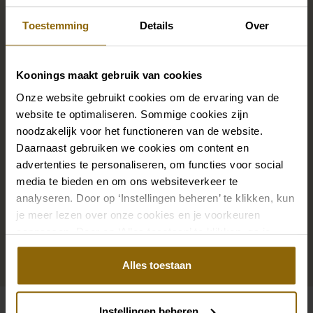
Vervollständigen Sie Ihren
Brautlook
Toestemming
Details
Over
Die perfekten Brautschuhe unter deinem
Koonings maakt gebruik van cookies
Hochzeitskleid, aber auch Ketten, Armbänder und
Onze website gebruikt cookies om de ervaring van de
Ohrringe, die genau zu deinem Brautkleid passen, oder
website te optimaliseren. Sommige cookies zijn
noodzakelijk voor het functioneren van de website.
ein wunderschöner Schleier, Haarband oder
Daarnaast gebruiken we cookies om content en
Haarnadel für deine Brautfrisur: Dein Brautlook ist erst
advertenties te personaliseren, om functies voor social
mit passenden Accessoires komplett. In unserem
media te bieden en om ons websiteverkeer te
großen Accessoire-Shop mit Accessoires für Braut
analyseren. Door op ‘Instellingen beheren’ te klikken, kun
und Bräutigam findest du die perfekte Ergänzung zu
je meer lezen over onze cookies en je voorkeuren
deinem Kleid oder Hochzeitsanzug.
aanpassen. Door op ‘Alles toestaan’ te klikken, ga je
akkoord met het gebruik van alle cookies.
Alles toestaan
Zu den Accessoires
Instellingen beheren