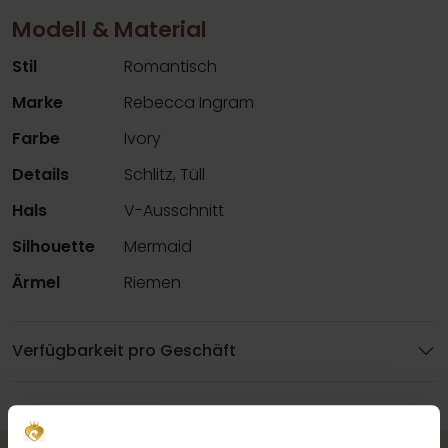
Modell & Material
Stil
Romantisch
Marke
Rebecca Ingram
Farbe
Ivory
Details
Schlitz, Tüll
Hals
V-Ausschnitt
Silhouette
Mermaid
Ärmel
Riemen
Verfügbarkeit pro Geschäft