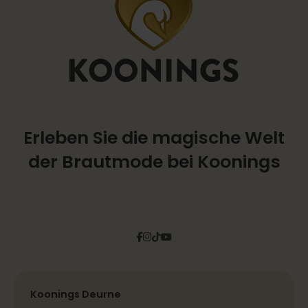
Erleben Sie die magische Welt
der Brautmode bei Koonings
Facebook
Instagram
Tiktok
Pinterest
YouTube
Koonings Deurne