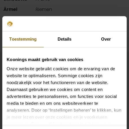
Ärmel
Riemen
Verfügbarkeit pro Geschäft
Toestemming
Details
Over
Vervollständigen Sie Ihren
Koonings maakt gebruik van cookies
Brautlook
Onze website gebruikt cookies om de ervaring van de
website te optimaliseren. Sommige cookies zijn
noodzakelijk voor het functioneren van de website.
Die perfekten Brautschuhe unter deinem
Daarnaast gebruiken we cookies om content en
Hochzeitskleid, aber auch Ketten, Armbänder und
advertenties te personaliseren, om functies voor social
media te bieden en om ons websiteverkeer te
Ohrringe, die genau zu deinem Brautkleid passen, oder
analyseren. Door op ‘Instellingen beheren’ te klikken, kun
ein wunderschöner Schleier, Haarband oder
je meer lezen over onze cookies en je voorkeuren
Haarnadel für deine Brautfrisur: Dein Brautlook ist erst
aanpassen. Door op ‘Alles toestaan’ te klikken, ga je
mit passenden Accessoires komplett. In unserem