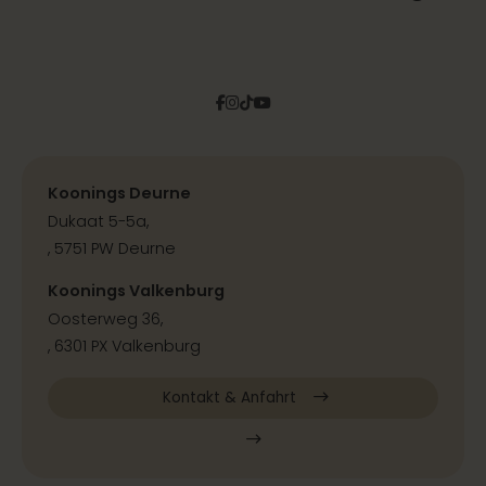
Facebook
Instagram
Tiktok
Pinterest
YouTube
Koonings Deurne
Dukaat 5-5a,
, 5751 PW Deurne
Koonings Valkenburg
Oosterweg 36,
, 6301 PX Valkenburg
Kontakt & Anfahrt