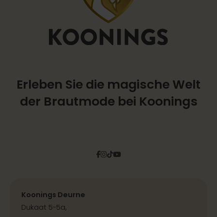
Erleben Sie die magische Welt
der Brautmode bei Koonings
Facebook
Instagram
Tiktok
Pinterest
YouTube
Koonings Deurne
Dukaat 5-5a,