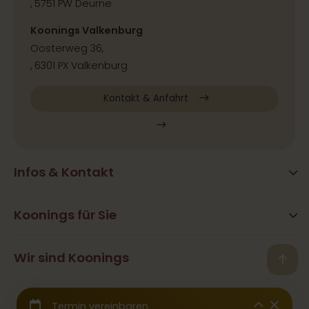
, 5751 PW Deurne
Koonings Valkenburg
Oosterweg 36,
, 6301 PX Valkenburg
Kontakt & Anfahrt
Infos & Kontakt
Blog
Häufig gestellte Fragen
Koonings für Sie
Aktivitäten
Öffnungszeiten
Hair&Beauty
Wir sind Koonings
Kontakt
Back
Ramona Koonings
Restaurants
Presse & Kooperation
© 2026 Koonings - Alle Rechte vorbehalten
Team Koonings
Hochzeitskleider
Wir sind angeschlossen an die
CBW-Garantiefonds