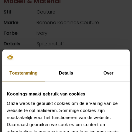
Modell & Material
Stil
Couture
Marke
Ramona Koonings Couture
Farbe
Ivory
Details
Spitzenstoff
Hals
V-Ausschnitt
Silhouette
A-Linie
Toestemming
Details
Over
Ärmel
Riemen
Koonings maakt gebruik van cookies
Verfügbarkeit pro Geschäft
Onze website gebruikt cookies om de ervaring van de
website te optimaliseren. Sommige cookies zijn
noodzakelijk voor het functioneren van de website.
Vervollständigen Sie Ihren
Daarnaast gebruiken we cookies om content en
advertenties te personaliseren, om functies voor social