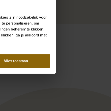
.
kies zijn noodzakelijk voor
 te personaliseren, om
ingen beheren’ te klikken,
 klikken, ga je akkoord met
Pinterest
Pinterest
Alles toestaan
Brosche | Blume | Satin
Poirier CB-75064 Brosche | Blu