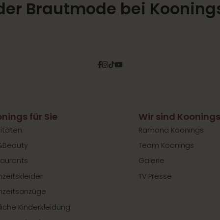
der Brautmode bei Kooning
Facebook
Instagram
Tiktok
Pinterest
YouTube
nings für Sie
Wir sind Kooning
vitäten
Ramona Koonings
&Beauty
Team Koonings
aurants
Galerie
zeitskleider
TV Presse
hzeitsanzüge
liche Kinderkleidung