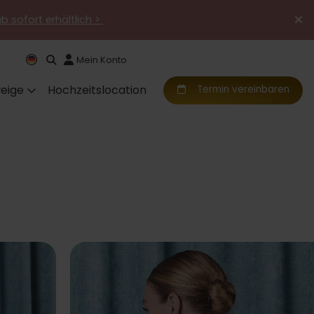
ab sofort erhältlich >
Mein Konto
eige
Hochzeitslocation
Termin vereinbaren