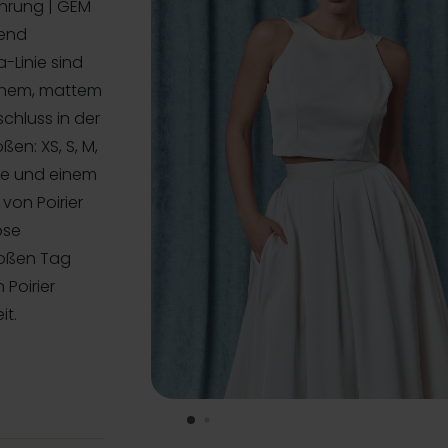
ührung | GEM
rend
a-Linie sind
enem, mattem
schluss in der
ßen: XS, S, M,
ose und einem
von Poirier
öse
roßen Tag
 Poirier
it.