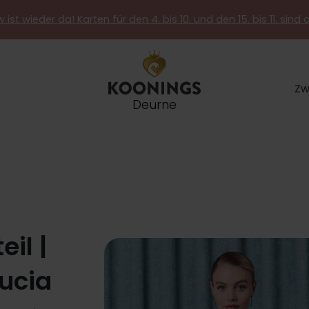
 ist wieder da! Karten für den 4. bis 10. und den 15. bis 11. sind 
Zw
Deurne
eil |
Lucia