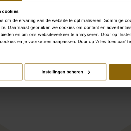
Kleid oder Hochzeitsanzug
n cookies
s om de ervaring van de website te optimaliseren. Sommige coo
Zu den Accessoires
ite. Daarnaast gebruiken we cookies om content en advertenties
 bieden en om ons websiteverkeer te analyseren. Door op ‘Instell
cookies en je voorkeuren aanpassen. Door op ‘Alles toestaan’ te
Siehe auch
st
Pinterest
Instellingen beheren
rier T-75427 Bandeau|Blumen|Yvette
Poirier CB-75064 