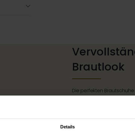
Vervollstän
Brautlook
Die perfekten Brautschuhe
Ketten, Armbänder und Ohr
passen, oder ein wundersc
für deine Brautfrisur: Dein
komplett. In unserem groß
Details
Braut und Bräutigam finde