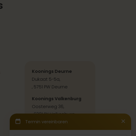
s
s
Koonings Deurne
Dukaat 5-5a,
, 5751 PW Deurne
Koonings Valkenburg
Oosterweg 36,
, 6301 PX Valkenburg
Kontakt & Anfahrt