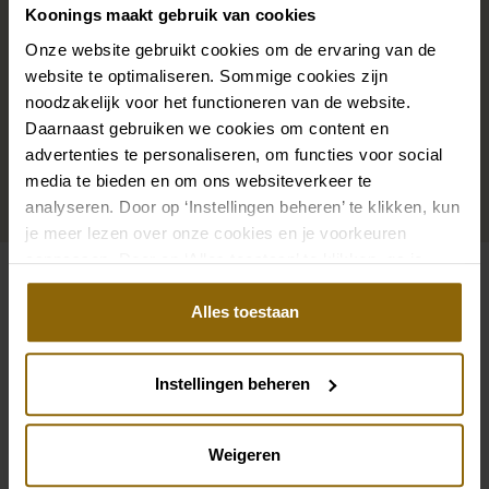
ein wunderschöner Schleier, Haarband oder
Koonings maakt gebruik van cookies
Haarnadel für deine Brautfrisur: Dein Brautlook ist erst
Onze website gebruikt cookies om de ervaring van de
mit passenden Accessoires komplett. In unserem
website te optimaliseren. Sommige cookies zijn
großen Accessoire-Shop mit Accessoires für Braut
noodzakelijk voor het functioneren van de website.
und Bräutigam findest du die perfekte Ergänzung zu
Daarnaast gebruiken we cookies om content en
advertenties te personaliseren, om functies voor social
deinem Kleid oder Hochzeitsanzug.
media te bieden en om ons websiteverkeer te
analyseren. Door op ‘Instellingen beheren’ te klikken, kun
Zu den Accessoires
je meer lezen over onze cookies en je voorkeuren
aanpassen. Door op ‘Alles toestaan’ te klikken, ga je
akkoord met het gebruik van alle cookies.
Siehe auch
Alles toestaan
Pinterest
Pi
Pinterest
Pi
Instellingen beheren
Poirier KB-75305 Ring-Kissen
Poirier C-7671 Gürte
Poirier C-75102 Cape | Spitze | 60cm
Poirier T-75414 Colb
Weigeren