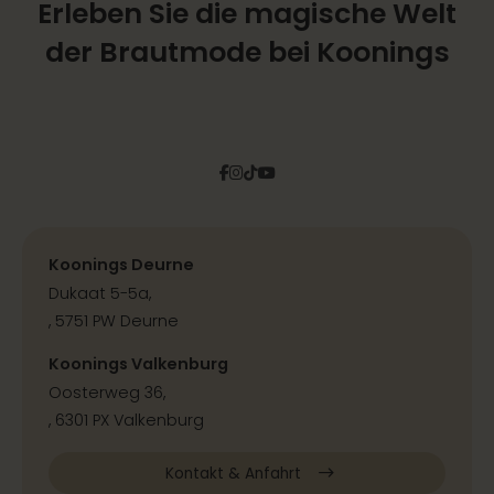
Erleben Sie die magische Welt
der Brautmode bei Koonings
Facebook
Instagram
Tiktok
Pinterest
YouTube
Koonings Deurne
Dukaat 5-5a,
, 5751 PW Deurne
Koonings Valkenburg
Oosterweg 36,
, 6301 PX Valkenburg
Kontakt & Anfahrt