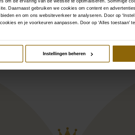
s om de ervaring van de website te optimaliseren. Sommige coo
Siehe auch
ite. Daarnaast gebruiken we cookies om content en advertenties
 bieden en om ons websiteverkeer te analyseren. Door op ‘Instell
st
Pinterest
cookies en je voorkeuren aanpassen. Door op ‘Alles toestaan’ te
 | Tüll | 55cm
ier T-75402 Oberteil | Matt satiniert | 
Poirier CB-75062 
Instellingen beheren