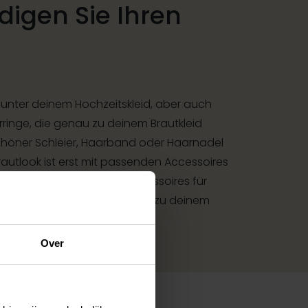
digen Sie Ihren
 unter deinem Hochzeitskleid, aber auch
ringe, die genau zu deinem Brautkleid
höner Schleier, Haarband oder Haarnadel
 Brautlook ist erst mit passenden Accessoires
en Accessoire-Shop mit Accessoires für
st du die perfekte Ergänzung zu deinem
.
Over