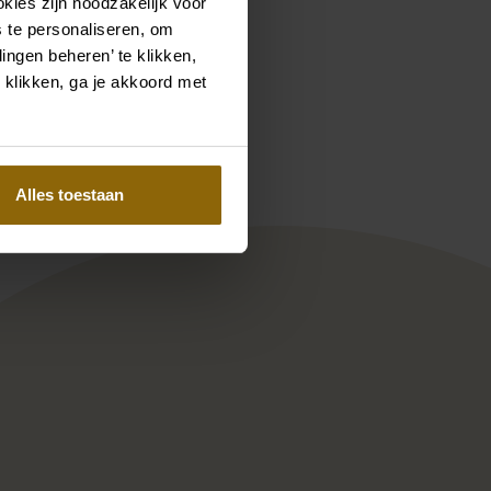
kies zijn noodzakelijk voor
 te personaliseren, om
ingen beheren’ te klikken,
Pinterest
Pinterest
 klikken, ga je akkoord met
Edelstein | Lucia
Brosche | Blume | Groß
Poirier GL-76005 Handschuh | 
Alles toestaan