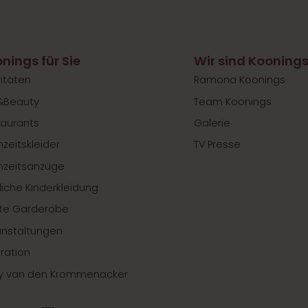
nings für Sie
Wir sind Kooning
vitäten
Ramona Koonings
&Beauty
Team Koonings
aurants
Galerie
zeitskleider
TV Presse
hzeitsanzüge
liche Kinderkleidung
te Garderobe
anstaltungen
iration
y van den Krommenacker