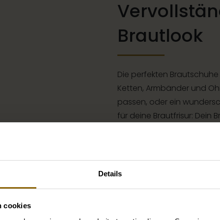
Vervollstän
Brautlook
Die perfekten Brautschuhe
Ketten, Armbänder und Ohr
passen, oder ein wundersc
für deine Brautfrisur: Dein
komplett. In unserem groß
Braut und Bräutigam finde
Kleid oder Hochzeitsanzug
Details
Zu den Accessoires
n cookies