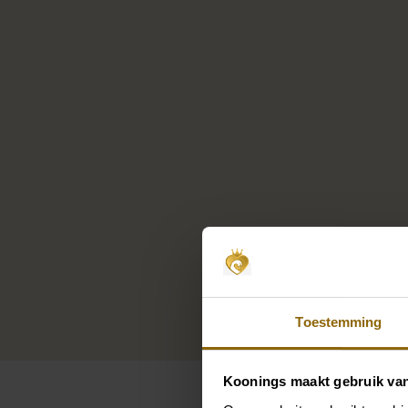
Toestemming
Koonings maakt gebruik va