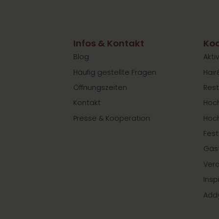
Infos & Kontakt
Koo
Blog
Akti
Häufig gestellte Fragen
Hair
Öffnungszeiten
Rest
Kontakt
Hoch
Presse & Kooperation
Hoc
Fest
Gäs
Ver
Insp
Add