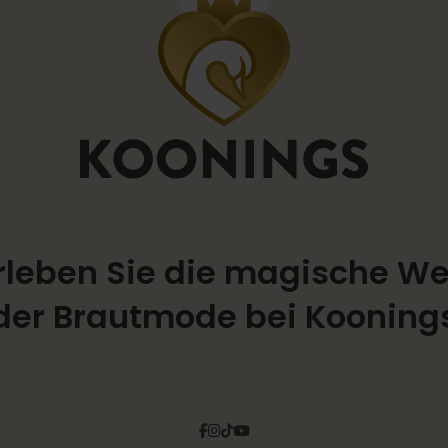
rleben Sie die magische We
der Brautmode bei Kooning
Facebook
Instagram
Tiktok
Pinterest
YouTube