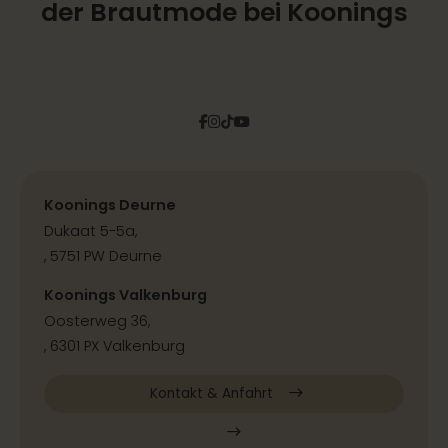
der Brautmode bei Koonings
Facebook
Instagram
Tiktok
Pinterest
YouTube
Koonings Deurne
Dukaat 5-5a,
, 5751 PW Deurne
Koonings Valkenburg
Oosterweg 36,
, 6301 PX Valkenburg
Kontakt & Anfahrt