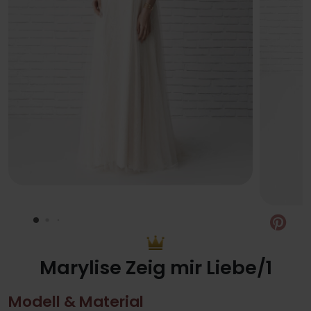
Pin
Marylise Zeig mir Liebe/1
Modell & Material