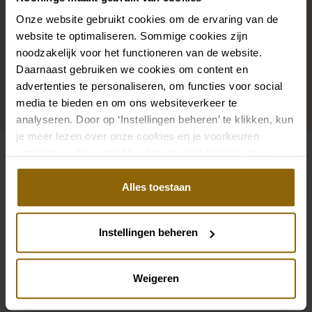
mit passenden Accessoires komplett. In unserem
Onze website gebruikt cookies om de ervaring van de
website te optimaliseren. Sommige cookies zijn
großen Accessoire-Shop mit Accessoires für Braut
noodzakelijk voor het functioneren van de website.
und Bräutigam findest du die perfekte Ergänzung zu
Daarnaast gebruiken we cookies om content en
deinem Kleid oder Hochzeitsanzug.
advertenties te personaliseren, om functies voor social
media te bieden en om ons websiteverkeer te
Zu den Accessoires
analyseren. Door op ‘Instellingen beheren’ te klikken, kun
je meer lezen over onze cookies en je voorkeuren
aanpassen. Door op ‘Alles toestaan’ te klikken, ga je
Siehe auch
akkoord met het gebruik van alle cookies.
Alles toestaan
Pinterest
Pi
Pinterest
Pi
Julia Kontogruni JK couture 56
Libelle Halo
Instellingen beheren
Allure Bridals W400
Etoile Morgan
Weigeren