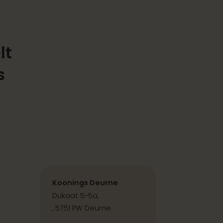
lt
s
s
Koonings Deurne
Dukaat 5-5a,
, 5751 PW Deurne