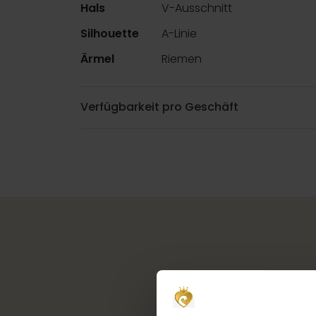
Hals
V-Ausschnitt
Silhouette
A-Linie
Ärmel
Riemen
Verfügbarkeit pro Geschäft