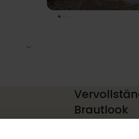
Vervollstän
Brautlook
Die perfekten Brautschuhe