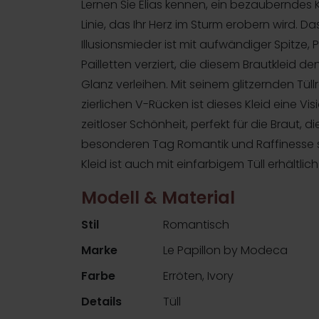
Lernen Sie Elias kennen, ein bezauberndes K
Linie, das Ihr Herz im Sturm erobern wird. Da
Illusionsmieder ist mit aufwändiger Spitze, 
Pailletten verziert, die diesem Brautkleid d
Glanz verleihen. Mit seinem glitzernden Tü
zierlichen V-Rücken ist dieses Kleid eine Vi
zeitloser Schönheit, perfekt für die Braut, d
besonderen Tag Romantik und Raffinesse s
Kleid ist auch mit einfarbigem Tüll erhältlich 
Modell & Material
Stil
Romantisch
Marke
Le Papillon by Modeca
Farbe
Erröten, Ivory
Details
Tüll