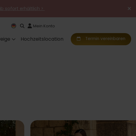
ab sofort erhältlich >
Mein Konto
eige
Hochzeitslocation
Termin vereinbaren