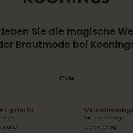
rleben Sie die magische We
der Brautmode bei Kooning
Facebook
Instagram
Tiktok
Pinterest
YouTube
nings für Sie
Wir sind Kooning
vitäten
Ramona Koonings
&Beauty
Team Koonings