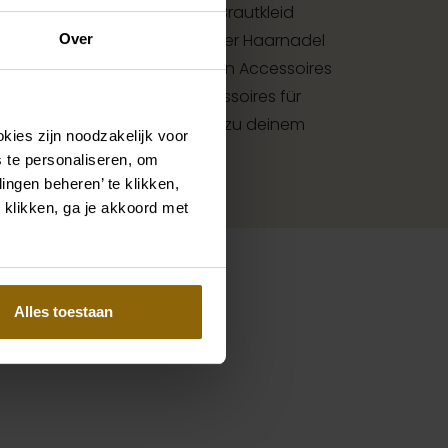
ringe, die genau zu deinem Brautkleid
höner Schleier, Haarband oder Haarnadel
Over
 Brautlook ist erst mit passenden Accessoires
en Accessoire-Shop mit Accessoires für
st du die perfekte Ergänzung zu deinem
kies zijn noodzakelijk voor
.
 te personaliseren, om
ingen beheren’ te klikken,
 klikken, ga je akkoord met
Alles toestaan
Pinterest
Pinterest
-028
Etoile Whitley