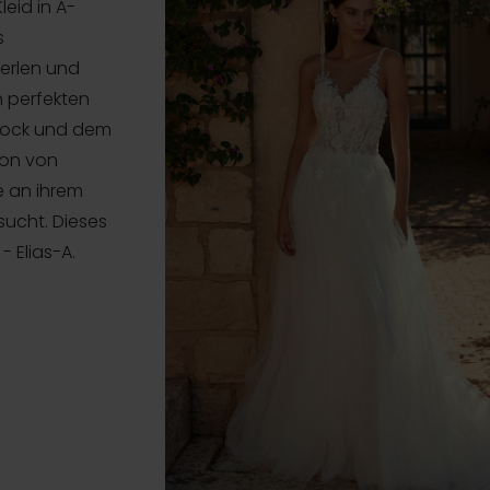
leid in A-
s
Perlen und
en perfekten
llrock und dem
sion von
ie an ihrem
ucht. Dieses
- Elias-A.