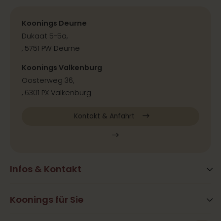
Koonings Deurne
Dukaat 5-5a,
, 5751 PW Deurne
Koonings Valkenburg
Oosterweg 36,
, 6301 PX Valkenburg
Kontakt & Anfahrt
Infos & Kontakt
Blog
Häufig gestellte Fragen
Koonings für Sie
Aktivitäten
Öffnungszeiten