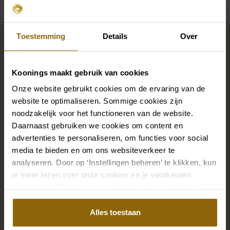
Vervollständigen Sie Ihren
Toestemming
Details
Over
Brautlook
Koonings maakt gebruik van cookies
Onze website gebruikt cookies om de ervaring van de
Die perfekten Brautschuhe unter deinem
website te optimaliseren. Sommige cookies zijn
Hochzeitskleid, aber auch Ketten, Armbänder und
noodzakelijk voor het functioneren van de website.
Ohrringe, die genau zu deinem Brautkleid passen, oder
Daarnaast gebruiken we cookies om content en
ein wunderschöner Schleier, Haarband oder
advertenties te personaliseren, om functies voor social
Haarnadel für deine Brautfrisur: Dein Brautlook ist erst
media te bieden en om ons websiteverkeer te
mit passenden Accessoires komplett. In unserem
analyseren. Door op ‘Instellingen beheren’ te klikken, kun
je meer lezen over onze cookies en je voorkeuren
großen Accessoire-Shop mit Accessoires für Braut
aanpassen. Door op ‘Alles toestaan’ te klikken, ga je
und Bräutigam findest du die perfekte Ergänzung zu
akkoord met het gebruik van alle cookies.
deinem Kleid oder Hochzeitsanzug.
Alles toestaan