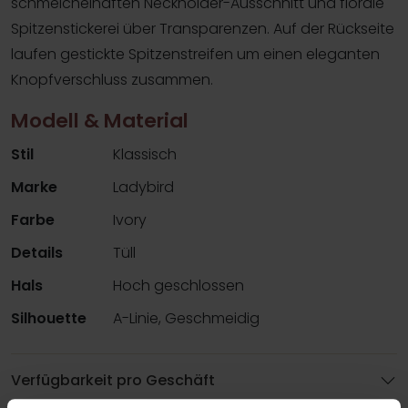
schmeichelhaften Neckholder-Ausschnitt und florale
Spitzenstickerei über Transparenzen. Auf der Rückseite
laufen gestickte Spitzenstreifen um einen eleganten
Knopfverschluss zusammen.
Modell & Material
Stil
Klassisch
Marke
Ladybird
Farbe
Ivory
Details
Tüll
Hals
Hoch geschlossen
Silhouette
A-Linie, Geschmeidig
Verfügbarkeit pro Geschäft