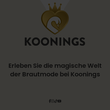
Erleben Sie die magische Welt
der Brautmode bei Koonings
Facebook
Instagram
Tiktok
Pinterest
YouTube