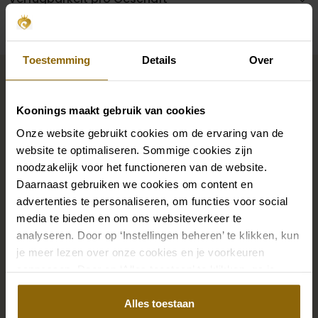
Toestemming
Details
Over
Vervollständigen Sie Ihren
Brautlook
Koonings maakt gebruik van cookies
Onze website gebruikt cookies om de ervaring van de
Die perfekten Brautschuhe unter deinem
website te optimaliseren. Sommige cookies zijn
Hochzeitskleid, aber auch Ketten, Armbänder und
noodzakelijk voor het functioneren van de website.
Ohrringe, die genau zu deinem Brautkleid passen, oder
Daarnaast gebruiken we cookies om content en
advertenties te personaliseren, om functies voor social
ein wunderschöner Schleier, Haarband oder
media te bieden en om ons websiteverkeer te
Haarnadel für deine Brautfrisur: Dein Brautlook ist erst
analyseren. Door op ‘Instellingen beheren’ te klikken, kun
mit passenden Accessoires komplett. In unserem
je meer lezen over onze cookies en je voorkeuren
großen Accessoire-Shop mit Accessoires für Braut
aanpassen. Door op ‘Alles toestaan’ te klikken, ga je
und Bräutigam findest du die perfekte Ergänzung zu
akkoord met het gebruik van alle cookies.
deinem Kleid oder Hochzeitsanzug.
Alles toestaan