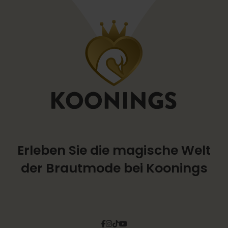
Erleben Sie die magische Welt
der Brautmode bei Koonings
Facebook
Instagram
Tiktok
Pinterest
YouTube