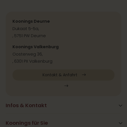
Koonings Deurne
Dukaat 5-5a,
, 5751 PW Deurne
Koonings Valkenburg
Oosterweg 36,
, 6301 PX Valkenburg
Kontakt & Anfahrt
Infos & Kontakt
Blog
Häufig gestellte Fragen
Koonings für Sie