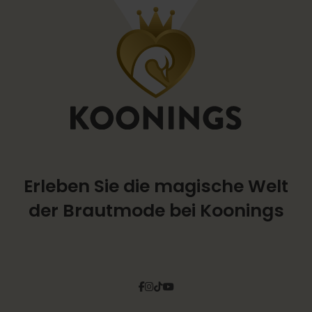
Erleben Sie die magische Welt
der Brautmode bei Koonings
Facebook
Instagram
Tiktok
Pinterest
YouTube