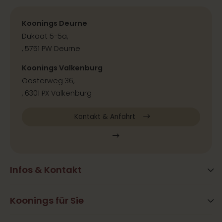
Koonings Deurne
Dukaat 5-5a,
, 5751 PW Deurne
Koonings Valkenburg
Oosterweg 36,
, 6301 PX Valkenburg
Kontakt & Anfahrt
Infos & Kontakt
Blog
Häufig gestellte Fragen
Koonings für Sie
Aktivitäten
Öffnungszeiten