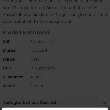
Faltenwurf ist sorgfältig aus Satin gefertigt und behält
seine Form perfekt bei. Die natürliche Taille, der V-
Ausschnitt und die dünnen Träger sind glamourös und
schmeichelhaft für die kurvige Braut.
Modell & Material
Stil
Romantisch
Marke
Ladybird
Farbe
Ivory
Hals
V-Ausschnitt
Silhouette
A-Linie
Ärmel
Riemen
Verfügbarkeit pro Geschäft