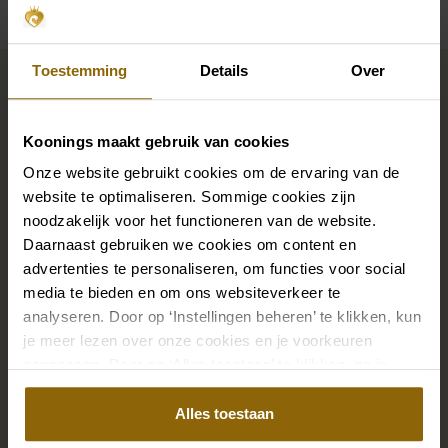
Vervollständigen Sie Ihren
Toestemming
Details
Over
Brautlook
Koonings maakt gebruik van cookies
Onze website gebruikt cookies om de ervaring van de
Die perfekten Brautschuhe unter deinem
website te optimaliseren. Sommige cookies zijn
Hochzeitskleid, aber auch Ketten, Armbänder und
noodzakelijk voor het functioneren van de website.
Ohrringe, die genau zu deinem Brautkleid passen, oder
Daarnaast gebruiken we cookies om content en
ein wunderschöner Schleier, Haarband oder
advertenties te personaliseren, om functies voor social
Haarnadel für deine Brautfrisur: Dein Brautlook ist erst
media te bieden en om ons websiteverkeer te
mit passenden Accessoires komplett. In unserem
analyseren. Door op ‘Instellingen beheren’ te klikken, kun
je meer lezen over onze cookies en je voorkeuren
großen Accessoire-Shop mit Accessoires für Braut
aanpassen. Door op ‘Alles toestaan’ te klikken, ga je
und Bräutigam findest du die perfekte Ergänzung zu
akkoord met het gebruik van alle cookies.
deinem Kleid oder Hochzeitsanzug.
Alles toestaan