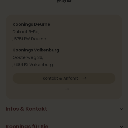
Facebook
Instagram
Tiktok
Pinterest
YouTube
Koonings Deurne
Dukaat 5-5a,
, 5751 PW Deurne
Koonings Valkenburg
Oosterweg 36,
, 6301 PX Valkenburg
Kontakt & Anfahrt
Infos & Kontakt
Blog
Häufig gestellte Fragen
Koonings für Sie