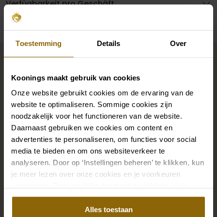
Verfügbarkeit pro Geschäft
Toestemming
Details
Over
Vervollständigen Sie Ihren
Brautlook
Koonings maakt gebruik van cookies
Onze website gebruikt cookies om de ervaring van de
Die perfekten Brautschuhe unter deinem
website te optimaliseren. Sommige cookies zijn
noodzakelijk voor het functioneren van de website.
Hochzeitskleid, aber auch Ketten, Armbänder und
Daarnaast gebruiken we cookies om content en
Ohrringe, die genau zu deinem Brautkleid passen, oder
advertenties te personaliseren, om functies voor social
ein wunderschöner Schleier, Haarband oder
media te bieden en om ons websiteverkeer te
Haarnadel für deine Brautfrisur: Dein Brautlook ist erst
analyseren. Door op ‘Instellingen beheren’ te klikken, kun
mit passenden Accessoires komplett. In unserem
je meer lezen over onze cookies en je voorkeuren
großen Accessoire-Shop mit Accessoires für Braut
aanpassen. Door op ‘Alles toestaan’ te klikken, ga je
akkoord met het gebruik van alle cookies.
und Bräutigam findest du die perfekte Ergänzung zu
Alles toestaan
deinem Kleid oder Hochzeitsanzug.