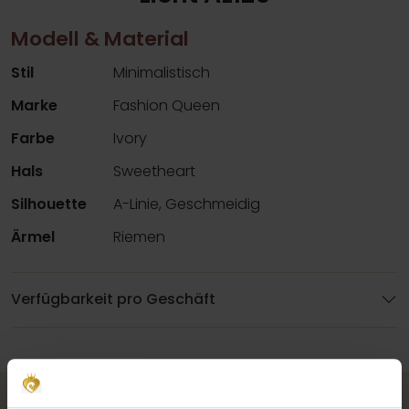
Modell & Material
Stil
Minimalistisch
Marke
Fashion Queen
Farbe
Ivory
Hals
Sweetheart
Silhouette
A-Linie, Geschmeidig
Ärmel
Riemen
Verfügbarkeit pro Geschäft
Vervollständigen Sie Ihren