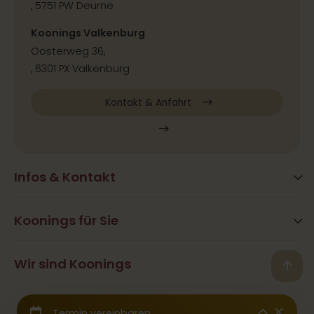
, 5751 PW Deurne
Koonings Valkenburg
Oosterweg 36,
, 6301 PX Valkenburg
Kontakt & Anfahrt
Infos & Kontakt
Blog
Häufig gestellte Fragen
Koonings für Sie
Aktivitäten
Öffnungszeiten
Hair&Beauty
Wir sind Koonings
Kontakt
Back
Ramona Koonings
Restaurants
Presse & Kooperation
© 2026 Koonings - Alle Rechte vorbehalten
Team Koonings
Hochzeitskleider