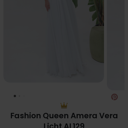
Pin
Fashion Queen Amera Vera
Licht AL129