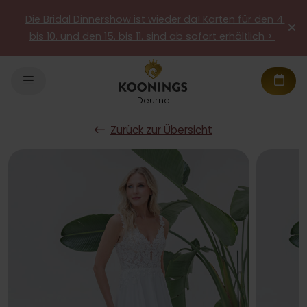
Die Bridal Dinnershow ist wieder da! Karten für den 4.
bis 10. und den 15. bis 11. sind ab sofort erhältlich >
Deurne
Zurück zur Übersicht