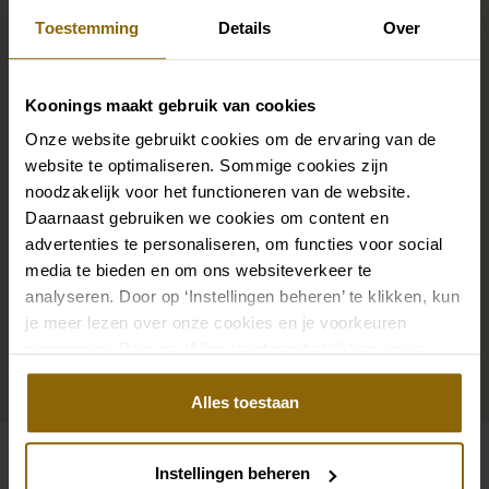
Brautlook
Toestemming
Details
Over
Die perfekten Brautschuhe unter deinem
Koonings maakt gebruik van cookies
Hochzeitskleid, aber auch Ketten, Armbänder und
Onze website gebruikt cookies om de ervaring van de
Ohrringe, die genau zu deinem Brautkleid passen, oder
website te optimaliseren. Sommige cookies zijn
ein wunderschöner Schleier, Haarband oder
noodzakelijk voor het functioneren van de website.
Haarnadel für deine Brautfrisur: Dein Brautlook ist erst
Daarnaast gebruiken we cookies om content en
advertenties te personaliseren, om functies voor social
mit passenden Accessoires komplett. In unserem
media te bieden en om ons websiteverkeer te
großen Accessoire-Shop mit Accessoires für Braut
analyseren. Door op ‘Instellingen beheren’ te klikken, kun
und Bräutigam findest du die perfekte Ergänzung zu
je meer lezen over onze cookies en je voorkeuren
deinem Kleid oder Hochzeitsanzug.
aanpassen. Door op ‘Alles toestaan’ te klikken, ga je
akkoord met het gebruik van alle cookies.
Zu den Accessoires
Alles toestaan
Instellingen beheren