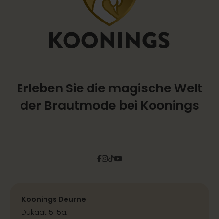
Erleben Sie die magische Welt
der Brautmode bei Koonings
Facebook
Instagram
Tiktok
Pinterest
YouTube
Koonings Deurne
Dukaat 5-5a,