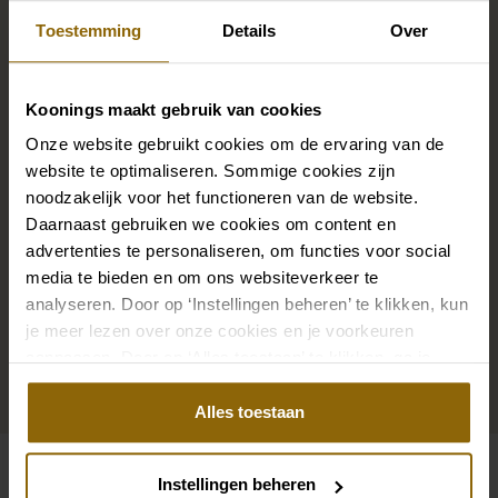
Brautlook
Toestemming
Details
Over
Die perfekten Brautschuhe unter deinem
Koonings maakt gebruik van cookies
Hochzeitskleid, aber auch Ketten, Armbänder und
Onze website gebruikt cookies om de ervaring van de
Ohrringe, die genau zu deinem Brautkleid passen, oder
website te optimaliseren. Sommige cookies zijn
ein wunderschöner Schleier, Haarband oder
noodzakelijk voor het functioneren van de website.
Haarnadel für deine Brautfrisur: Dein Brautlook ist erst
Daarnaast gebruiken we cookies om content en
advertenties te personaliseren, om functies voor social
mit passenden Accessoires komplett. In unserem
media te bieden en om ons websiteverkeer te
großen Accessoire-Shop mit Accessoires für Braut
analyseren. Door op ‘Instellingen beheren’ te klikken, kun
und Bräutigam findest du die perfekte Ergänzung zu
je meer lezen over onze cookies en je voorkeuren
deinem Kleid oder Hochzeitsanzug.
aanpassen. Door op ‘Alles toestaan’ te klikken, ga je
akkoord met het gebruik van alle cookies.
Zu den Accessoires
Alles toestaan
Instellingen beheren