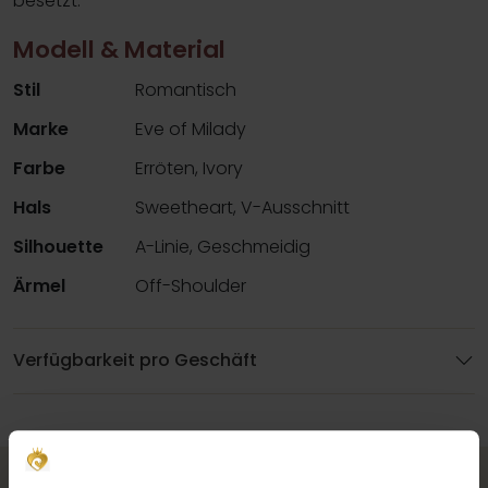
besetzt.
Modell & Material
Stil
Romantisch
Marke
Eve of Milady
Farbe
Erröten, Ivory
Hals
Sweetheart, V-Ausschnitt
Silhouette
A-Linie, Geschmeidig
Ärmel
Off-Shoulder
Verfügbarkeit pro Geschäft
Vervollständigen Sie Ihren