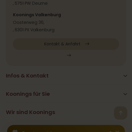
, 5751 PW Deurne
Koonings Valkenburg
Oosterweg 36,
, 6301 PX Valkenburg
Kontakt & Anfahrt
Infos & Kontakt
Blog
Häufig gestellte Fragen
Koonings für Sie
Aktivitäten
Öffnungszeiten
Hair&Beauty
Wir sind Koonings
Kontakt
Back
Ramona Koonings
Restaurants
Presse & Kooperation
© 2026 Koonings - Alle Rechte vorbehalten
Team Koonings
Hochzeitskleider