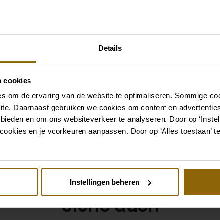
Brautlook
Details
Die perfekten Brautschuhe
Ketten, Armbänder und Ohr
passen, oder ein wundersc
n cookies
für deine Brautfrisur: Dein
s om de ervaring van de website te optimaliseren. Sommige coo
komplett. In unserem groß
ite. Daarnaast gebruiken we cookies om content en advertenties
Braut und Bräutigam finde
 bieden en om ons websiteverkeer te analyseren. Door op ‘Instell
cookies en je voorkeuren aanpassen. Door op ‘Alles toestaan’ te
Kleid oder Hochzeitsanzug
Zu den Accessoires
Instellingen beheren
Siehe auch