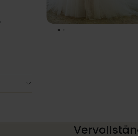
,
Vervollstän