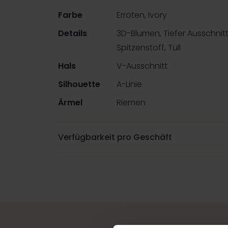
Farbe
Erröten, Ivory
Details
3D-Blumen, Tiefer Ausschnitt
Spitzenstoff, Tüll
Hals
V-Ausschnitt
Silhouette
A-Linie
Ärmel
Riemen
Verfügbarkeit pro Geschäft