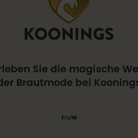
rleben Sie die magische We
der Brautmode bei Kooning
Facebook
Instagram
Tiktok
Pinterest
YouTube