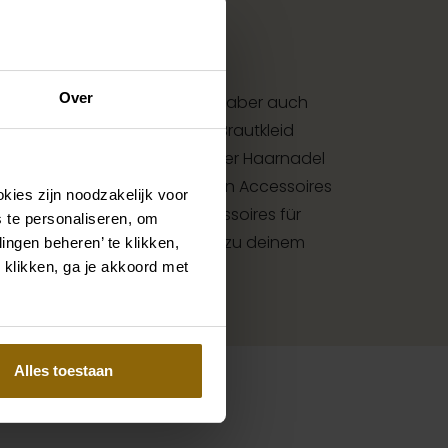
Over
 unter deinem Hochzeitskleid, aber auch
ringe, die genau zu deinem Brautkleid
höner Schleier, Haarband oder Haarnadel
 Brautlook ist erst mit passenden Accessoires
kies zijn noodzakelijk voor
en Accessoire-Shop mit Accessoires für
 te personaliseren, om
st du die perfekte Ergänzung zu deinem
ingen beheren’ te klikken,
 klikken, ga je akkoord met
.
Alles toestaan