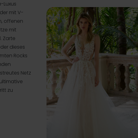
e-Luxus
eder mit V-
n, offenen
tze mit
. Zarte
eder dieses
umten Rocks
enden
streutes Netz
ultimative
itt zu