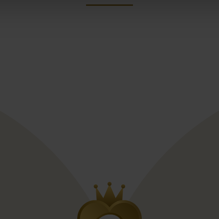
st
Pinterest
anicotti
ecca Ingram Nicolette 24RN821A01
Marienkäfer Ines