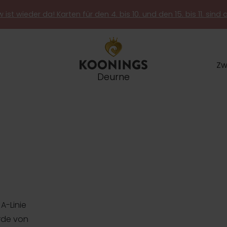
 ist wieder da! Karten für den 4. bis 10. und den 15. bis 11. sind 
Zw
Deurne
A-Linie
rde von