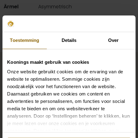
Ärmel
Asymmetrisch
Verfügbarkeit pro Geschäft
Toestemming
Details
Over
Vervollständigen Sie Ihren
Koonings maakt gebruik van cookies
Brautlook
Onze website gebruikt cookies om de ervaring van de
website te optimaliseren. Sommige cookies zijn
noodzakelijk voor het functioneren van de website.
Die perfekten Brautschuhe unter deinem
Daarnaast gebruiken we cookies om content en
Hochzeitskleid, aber auch Ketten, Armbänder und
advertenties te personaliseren, om functies voor social
Ohrringe, die genau zu deinem Brautkleid passen, oder
media te bieden en om ons websiteverkeer te
analyseren. Door op ‘Instellingen beheren’ te klikken, kun
ein wunderschöner Schleier, Haarband oder
je meer lezen over onze cookies en je voorkeuren
Haarnadel für deine Brautfrisur: Dein Brautlook ist erst
aanpassen. Door op ‘Alles toestaan’ te klikken, ga je
mit passenden Accessoires komplett. In unserem