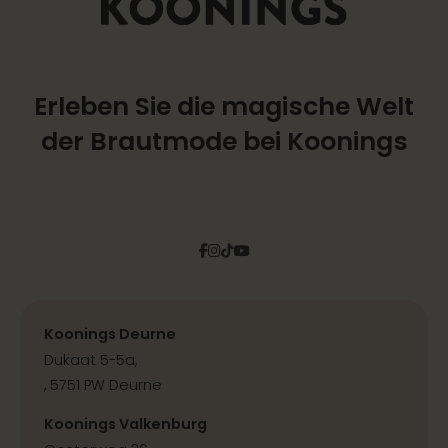
Erleben Sie die magische Welt
der Brautmode bei Koonings
Facebook
Instagram
Tiktok
Pinterest
YouTube
Koonings Deurne
Dukaat 5-5a,
, 5751 PW Deurne
Koonings Valkenburg