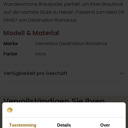
Wunderschöne Brautjacke, perfekt, um Ihren Brautlook
auf die nächste Stufe zu heben. Passend zum Kleid Stil
DR407 von Destination Romance
Modell & Material
Marke
Demetrios Destination Romance
Farbe
Ivory
Verfügbarkeit pro Geschäft
Vervollständigen Sie Ihren
Brautlook
Toestemming
Details
Over