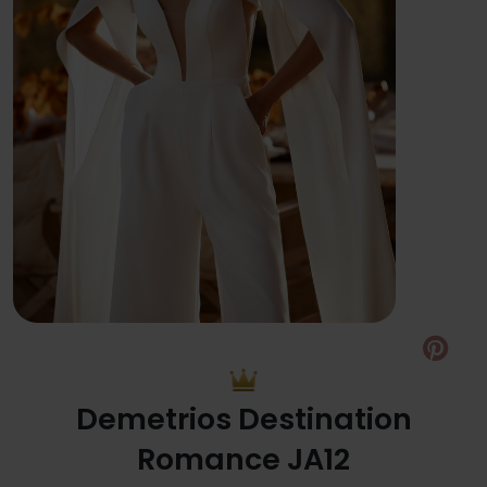
Pin
Demetrios Destination
Romance JA12