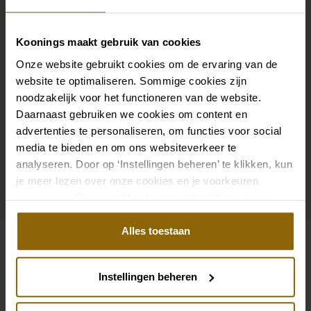
Die perfekten Brautschuhe unter deinem
Hochzeitskleid, aber auch Ketten, Armbänder und
Koonings maakt gebruik van cookies
Ohrringe, die genau zu deinem Brautkleid passen, oder
Onze website gebruikt cookies om de ervaring van de
ein wunderschöner Schleier, Haarband oder
website te optimaliseren. Sommige cookies zijn
Haarnadel für deine Brautfrisur: Dein Brautlook ist erst
noodzakelijk voor het functioneren van de website.
mit passenden Accessoires komplett. In unserem
Daarnaast gebruiken we cookies om content en
großen Accessoire-Shop mit Accessoires für Braut
advertenties te personaliseren, om functies voor social
und Bräutigam findest du die perfekte Ergänzung zu
media te bieden en om ons websiteverkeer te
analyseren. Door op ‘Instellingen beheren’ te klikken, kun
deinem Kleid oder Hochzeitsanzug.
je meer lezen over onze cookies en je voorkeuren
aanpassen. Door op ‘Alles toestaan’ te klikken, ga je
Zu den Accessoires
akkoord met het gebruik van alle cookies.
Alles toestaan
Siehe auch
Instellingen beheren
Pinterest
Pi
Pinterest
Pi