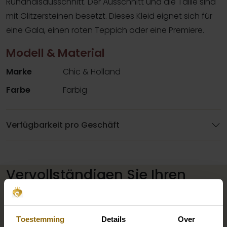
Rundhalsausschnitt. Der Ausschnitt und die Taille sind
mit Glitzersteinen besetzt. Dieses Kleid eignet sich für
eine Gala, einen roten Teppich oder eine Premiere.
Modell & Material
Marke
Chic & Holland
Farbe
Farbig
Verfügbarkeit pro Geschäft
Vervollständigen Sie Ihren
Brautlook
Toestemming
Details
Over