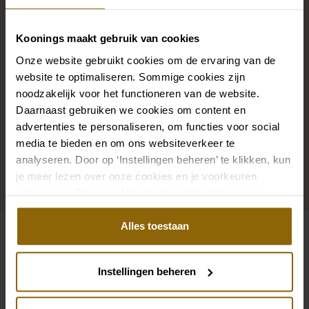
Die perfekten Brautschuhe unter deinem
Hochzeitskleid, aber auch Ketten, Armbänder und
Koonings maakt gebruik van cookies
Ohrringe, die genau zu deinem Brautkleid passen, oder
ein wunderschöner Schleier, Haarband oder
Onze website gebruikt cookies om de ervaring van de
website te optimaliseren. Sommige cookies zijn
Haarnadel für deine Brautfrisur: Dein Brautlook ist erst
noodzakelijk voor het functioneren van de website.
mit passenden Accessoires komplett. In unserem
Daarnaast gebruiken we cookies om content en
großen Accessoire-Shop mit Accessoires für Braut
advertenties te personaliseren, om functies voor social
und Bräutigam findest du die perfekte Ergänzung zu
media te bieden en om ons websiteverkeer te
deinem Kleid oder Hochzeitsanzug.
analyseren. Door op ‘Instellingen beheren’ te klikken, kun
je meer lezen over onze cookies en je voorkeuren
aanpassen. Door op ‘Alles toestaan’ te klikken, ga je
Zu den Accessoires
akkoord met het gebruik van alle cookies.
Alles toestaan
Siehe auch
Instellingen beheren
Pinterest
Pi
Pinterest
Pi
Pronovias FiÃ “sta Kollektion Atos Style
Chic & Holland 860