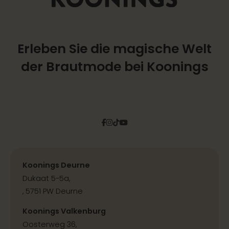
Erleben Sie die magische Welt
der Brautmode bei Koonings
Facebook
Instagram
Tiktok
Pinterest
YouTube
Koonings Deurne
Dukaat 5-5a,
, 5751 PW Deurne
Koonings Valkenburg
Oosterweg 36,