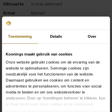
Silhouette
A-Linie, Mermaid
Ärmel
Riemen
Verfügbarkeit pro Geschäft
Toestemming
Details
Over
Vervollständigen Sie Ihren
Koonings maakt gebruik van cookies
Brautlook
Onze website gebruikt cookies om de ervaring van de
website te optimaliseren. Sommige cookies zijn
noodzakelijk voor het functioneren van de website.
Daarnaast gebruiken we cookies om content en
Die perfekten Brautschuhe unter deinem
advertenties te personaliseren, om functies voor social
Hochzeitskleid, aber auch Ketten, Armbänder und
media te bieden en om ons websiteverkeer te
Ohrringe, die genau zu deinem Brautkleid passen, oder
analyseren. Door op ‘Instellingen beheren’ te klikken, kun
ein wunderschöner Schleier, Haarband oder
je meer lezen over onze cookies en je voorkeuren
Haarnadel für deine Brautfrisur: Dein Brautlook ist erst
aanpassen. Door op ‘Alles toestaan’ te klikken, ga je