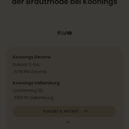
der Brautmode bei Koonings
Facebook
Instagram
Tiktok
Pinterest
YouTube
Koonings Deurne
Dukaat 5-5a,
, 5751 PW Deurne
Koonings Valkenburg
Oosterweg 36,
, 6301 PX Valkenburg
Kontakt & Anfahrt