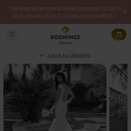
Die Bridal Dinnershow ist wieder da! Karten für den 4.
bis 10. und den 15. bis 11. sind ab sofort erhältlich >
Deurne
Zurück zur Übersicht