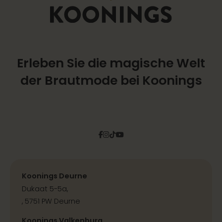
Erleben Sie die magische Welt
der Brautmode bei Koonings
Facebook
Instagram
Tiktok
Pinterest
YouTube
Koonings Deurne
Dukaat 5-5a,
, 5751 PW Deurne
Koonings Valkenburg