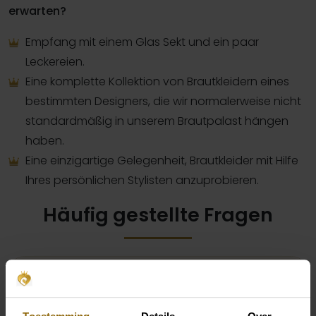
erwarten?
Empfang mit einem Glas Sekt und ein paar
Leckereien.
Eine komplette Kollektion von Brautkleidern eines
bestimmten Designers, die wir normalerweise nicht
standardmäßig in unserem Brautpalast hängen
haben.
Eine einzigartige Gelegenheit, Brautkleider mit Hilfe
Ihres persönlichen Stylisten anzuprobieren.
Häufig gestellte Fragen
Ist eine Designer-Show eine Modenschau?