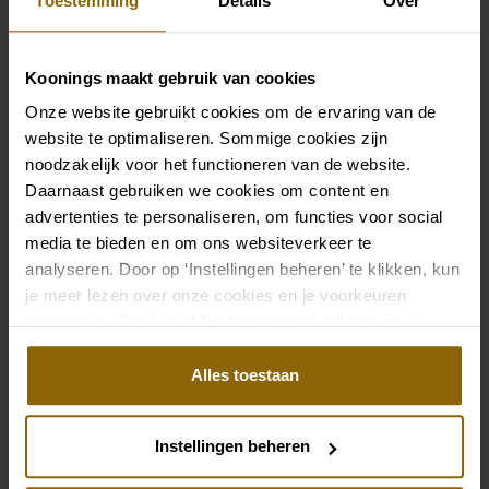
Toestemming
Details
Over
Ist eine Designerausstellung ein Verkauf?
Kann ich Brautkleider direkt bei einer
Koonings maakt gebruik van cookies
Designershow anprobieren?
Onze website gebruikt cookies om de ervaring van de
website te optimaliseren. Sommige cookies zijn
Wie viele Brautkleider kann ich während
noodzakelijk voor het functioneren van de website.
einer Designer-Show anprobieren?
Daarnaast gebruiken we cookies om content en
advertenties te personaliseren, om functies voor social
media te bieden en om ons websiteverkeer te
Kann ich auch die Brautkleider eines
analyseren. Door op ‘Instellingen beheren’ te klikken, kun
anderen Designers während einer Designer-
Show anprobieren?
je meer lezen over onze cookies en je voorkeuren
aanpassen. Door op ‘Alles toestaan’ te klikken, ga je
akkoord met het gebruik van alle cookies.
Kann ich auch kommen und zuschauen,
Alles toestaan
ohne anzuprobieren?
Instellingen beheren
Wie oft wird eine Designershow
veranstaltet?