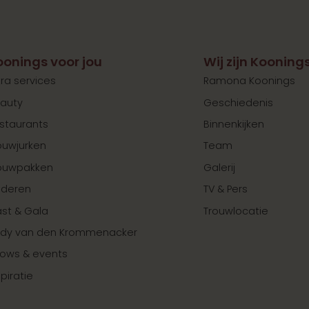
oonings voor jou
Wij zijn Kooning
tra services
Ramona Koonings
auty
Geschiedenis
staurants
Binnenkijken
ouwjurken
Team
ouwpakken
Galerij
nderen
TV & Pers
st & Gala
Trouwlocatie
dy van den Krommenacker
ows & events
spiratie