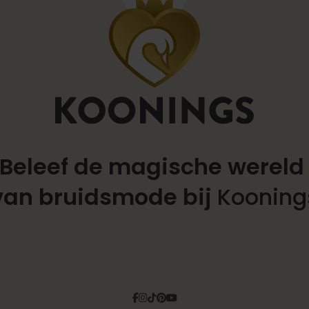
Beleef de magische werel
van bruidsmode bij
Kooning
Facebook
Instagram
Tiktok
Pinterest
YouTube