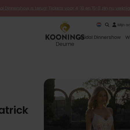
al Dinnershow is terug! Tickets voor 4-10 en 15-11 zijn nu verkri
Mijn a
Bridal Dinnershow
W
Deurne
atrick