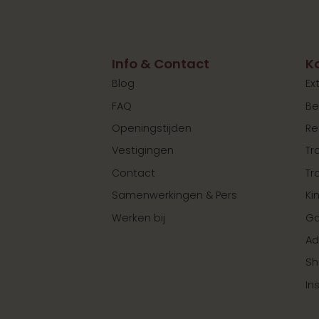
Info & Contact
K
Blog
Ex
FAQ
Be
Openingstijden
Re
Vestigingen
Tr
Contact
Tr
Samenwerkingen & Pers
Ki
Werken bij
Ga
Ad
Sh
In