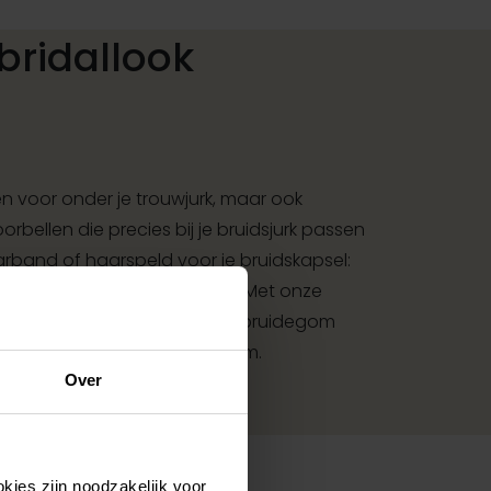
bridallook
 voor onder je trouwjurk, maar ook
rbellen die precies bij je bruidsjurk passen
aarband of haarspeld voor je bruidskapsel:
met bijpassende accessoires. Met onze
et accessoires voor bruid en bruidegom
met jouw jurk of trouwkostuum.
Over
kies zijn noodzakelijk voor