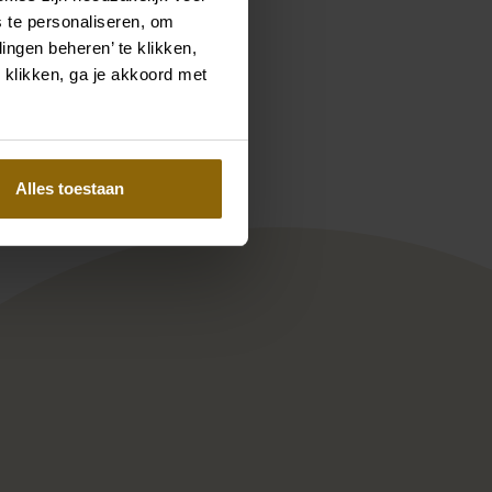
 te personaliseren, om
ingen beheren’ te klikken,
 klikken, ga je akkoord met
Pinterest
Pinterest
nover
odeca Hortense
Adriana Alier Holly
Alles toestaan