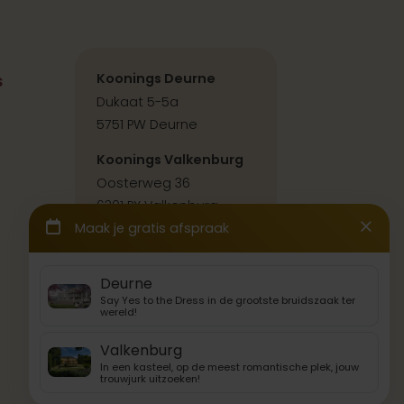
s
Koonings Deurne
Dukaat 5-5a
5751 PW Deurne
Koonings Valkenburg
Oosterweg 36
6301 PX Valkenburg
Contact & route
Back