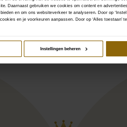
Bekijk ook eens
ite. Daarnaast gebruiken we cookies om content en advertenties
 bieden en om ons websiteverkeer te analyseren. Door op ‘Instell
cookies en je voorkeuren aanpassen. Door op ‘Alles toestaan’ te
st
Pinterest
ona Koonings Couture KN2368 Han
Le Papillon by M
Instellingen beheren