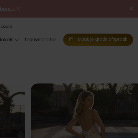
jgbaar >
ccount
inkels
Trouwlocatie
Maak je gratis afspraak