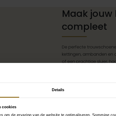
Maak jouw 
compleet
De perfecte trouwschoenen
kettingen, armbanden en oo
of een prachtige sluier, h
jouw bruidslook is pas af 
grote accessoire winkel m
vind je de perfecte match 
Details
Ga naar accessoires
n cookies
s om de ervaring van de website te optimaliseren. Sommige coo