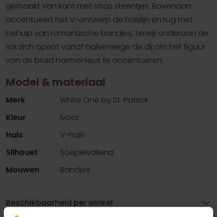
gemaakt van kant met stras steentjes. Bovenaan
accentueert het V-ontwerp de halslijn en rug met
behulp van romantische bandjes, terwijl onderaan de
rok zich opent vanaf halverwege de dij om het figuur
van de bruid harmonieus te accentueren.
Model & materiaal
Merk
White One by St. Patrick
Kleur
Ivoor
Hals
V-hals
Silhouet
Soepelvallend
Mouwen
Bandjes
Beschikbaarheid per winkel