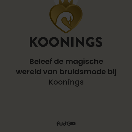
Beleef de magische
wereld
van bruidsmode bij
Koonings
Facebook
Instagram
Tiktok
Pinterest
YouTube