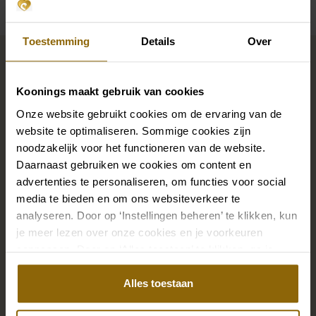
Toestemming
Details
Over
Maak jouw bridallook
compleet
Koonings maakt gebruik van cookies
Onze website gebruikt cookies om de ervaring van de
De perfecte trouwschoenen voor onder je trouwjurk,
website te optimaliseren. Sommige cookies zijn
maar ook kettingen, armbanden en oorbellen die
noodzakelijk voor het functioneren van de website.
precies bij je bruidsjurk passen of een prachtige sluier,
Daarnaast gebruiken we cookies om content en
advertenties te personaliseren, om functies voor social
haarband of haarspeld voor je bruidskapsel: jouw
media te bieden en om ons websiteverkeer te
bruidslook is pas af met bijpassende accessoires. Met
analyseren. Door op ‘Instellingen beheren’ te klikken, kun
onze grote accessoire winkel met accessoires voor
je meer lezen over onze cookies en je voorkeuren
bruid en bruidegom vind je de perfecte match met
aanpassen. Door op ‘Alles toestaan’ te klikken, ga je
jouw jurk of trouwkostuum.
akkoord met het gebruik van alle cookies.
Alles toestaan
Ga naar accessoires