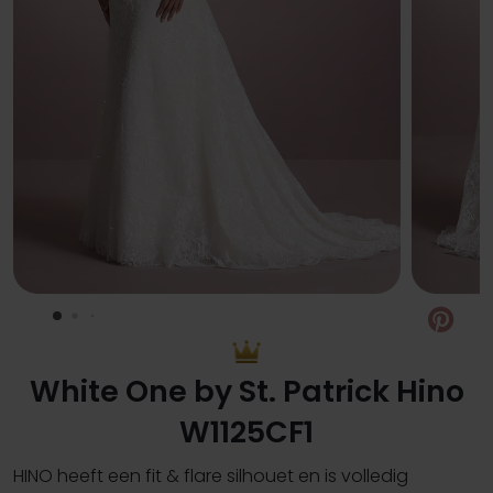
Pin
White One by St. Patrick Hino
W1125CF1
HINO heeft een fit & flare silhouet en is volledig