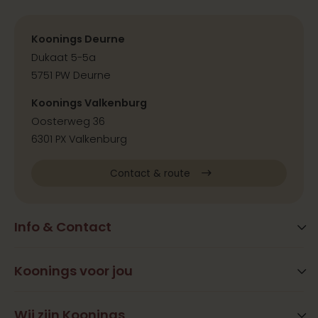
Koonings Deurne
Dukaat 5-5a
5751 PW Deurne
Koonings Valkenburg
Oosterweg 36
6301 PX Valkenburg
Contact & route
Info & Contact
Blog
FAQ
Koonings voor jou
Extra services
Openingstijden
Beauty
Wij zijn Koonings
Vestigingen