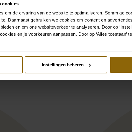
n cookies
Ga naar accessoires
s om de ervaring van de website te optimaliseren. Sommige coo
ite. Daarnaast gebruiken we cookies om content en advertenties
 bieden en om ons websiteverkeer te analyseren. Door op ‘Instell
Bekijk ook eens
cookies en je voorkeuren aanpassen. Door op ‘Alles toestaan’ te
st
Pinterest
eca Rania
Muse by Berta Pa
Instellingen beheren