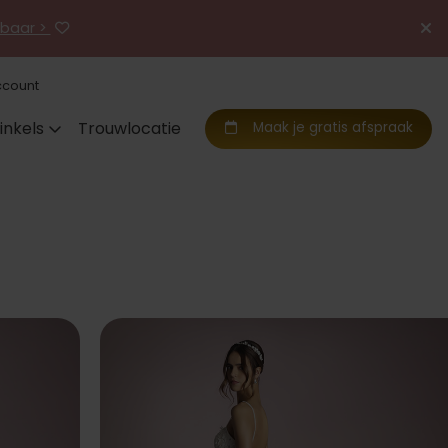
jgbaar >
ccount
inkels
Trouwlocatie
Maak je gratis afspraak