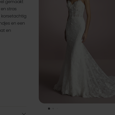
heel gemaakt
 en stras
d korsetachtig
bandjes en een
aat en