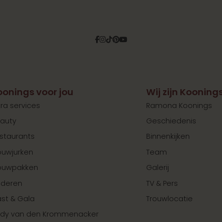
Facebook
Instagram
Tiktok
Pinterest
YouTube
oonings voor jou
Wij zijn Kooning
tra services
Ramona Koonings
auty
Geschiedenis
staurants
Binnenkijken
ouwjurken
Team
ouwpakken
Galerij
nderen
TV & Pers
st & Gala
Trouwlocatie
dy van den Krommenacker