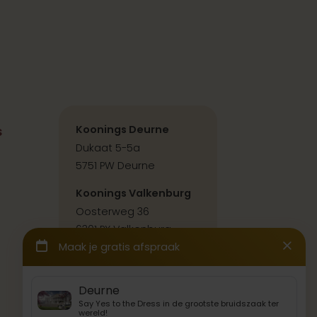
s
Koonings Deurne
Dukaat 5-5a
5751 PW Deurne
Koonings Valkenburg
Oosterweg 36
6301 PX Valkenburg
Contact & route