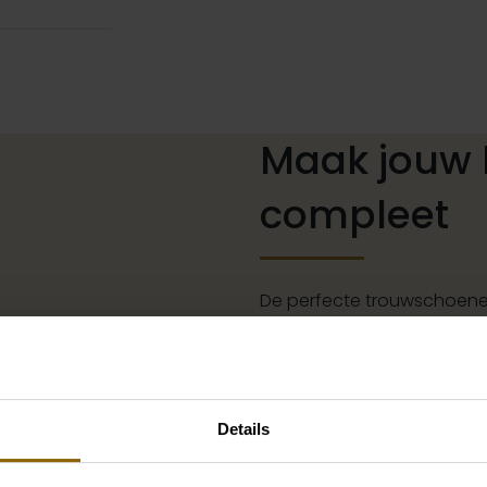
Maak jouw 
compleet
De perfecte trouwschoenen
kettingen, armbanden en oo
of een prachtige sluier, h
jouw bruidslook is pas af 
grote accessoire winkel m
Details
vind je de perfecte match 