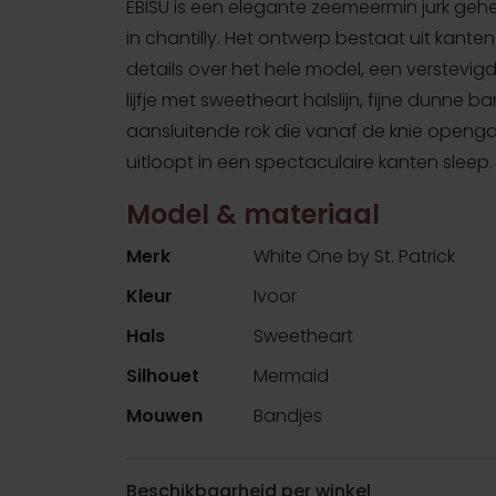
EBISU is een elegante zeemeermin jurk ge
in chantilly. Het ontwerp bestaat uit kanten
details over het hele model, een verstevig
lijfje met sweetheart halslijn, fijne dunne 
aansluitende rok die vanaf de knie openg
uitloopt in een spectaculaire kanten sleep.
Model & materiaal
Merk
White One by St. Patrick
Kleur
Ivoor
Hals
Sweetheart
Silhouet
Mermaid
Mouwen
Bandjes
Beschikbaarheid per winkel