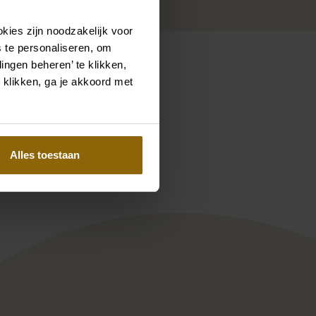
kies zijn noodzakelijk voor
 te personaliseren, om
ingen beheren’ te klikken,
 klikken, ga je akkoord met
Pinterest
Pinterest
lmer 25-134
Agora 19-37
Alles toestaan