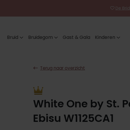
De Brid
Bruid
Bruidegom
Gast & Gala
Kinderen
Terug naar overzicht
White One by St. P
Ebisu W1125CA1