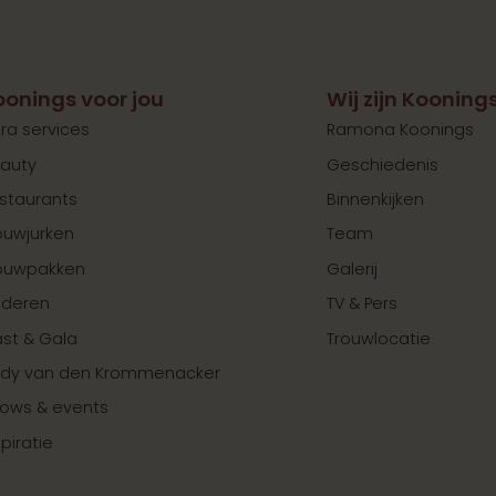
oonings voor jou
Wij zijn Kooning
tra services
Ramona Koonings
auty
Geschiedenis
staurants
Binnenkijken
ouwjurken
Team
ouwpakken
Galerij
nderen
TV & Pers
st & Gala
Trouwlocatie
dy van den Krommenacker
ows & events
spiratie