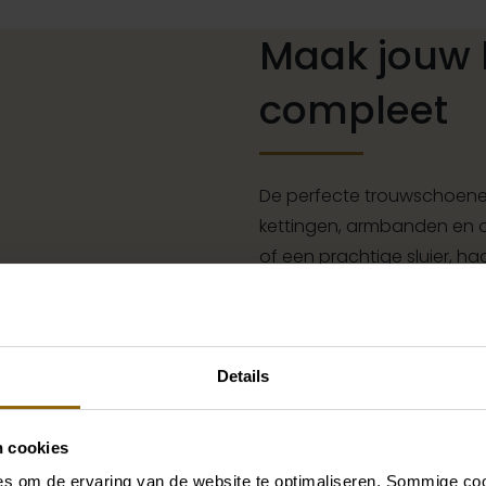
Maak jouw 
compleet
De perfecte trouwschoenen
kettingen, armbanden en oo
of een prachtige sluier, h
jouw bruidslook is pas af 
grote accessoire winkel m
vind je de perfecte match 
Details
Ga naar accessoires
n cookies
s om de ervaring van de website te optimaliseren. Sommige coo