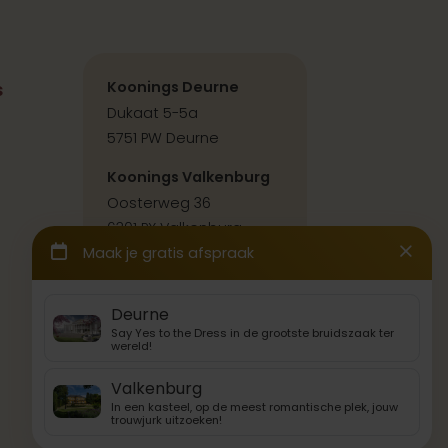
s
Koonings Deurne
Dukaat 5-5a
5751 PW Deurne
Koonings Valkenburg
Oosterweg 36
6301 PX Valkenburg
Contact & route
Back