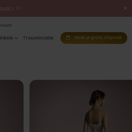
jgbaar >
ccount
inkels
Trouwlocatie
Maak je gratis afspraak