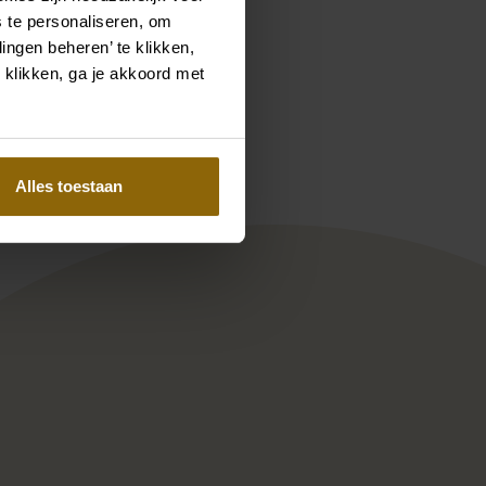
 te personaliseren, om
ingen beheren’ te klikken,
 klikken, ga je akkoord met
Pinterest
Pinterest
2
phie 1N152RASOEP1400
Oreasposa L1136
Alles toestaan