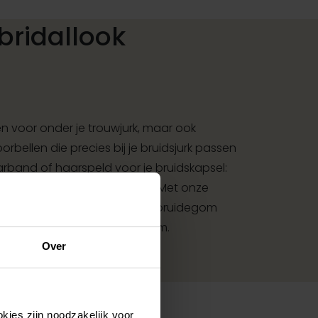
bridallook
 voor onder je trouwjurk, maar ook
rbellen die precies bij je bruidsjurk passen
aarband of haarspeld voor je bruidskapsel:
met bijpassende accessoires. Met onze
et accessoires voor bruid en bruidegom
met jouw jurk of trouwkostuum.
Over
kies zijn noodzakelijk voor