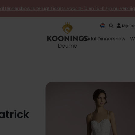
al Dinnershow is terug! Tickets voor 4-10 en 15-11 zijn nu verkri
Mijn a
Bridal Dinnershow
W
Deurne
atrick