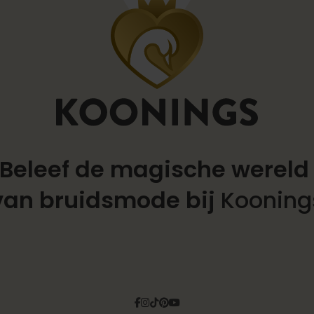
Beleef de magische werel
van bruidsmode bij
Kooning
Facebook
Instagram
Tiktok
Pinterest
YouTube