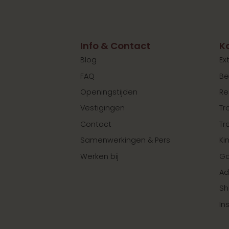
Info & Contact
K
Blog
Ex
FAQ
Be
Openingstijden
Re
Vestigingen
Tr
Contact
Tr
Samenwerkingen & Pers
Ki
Werken bij
Ga
Ad
Sh
In