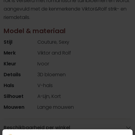
rok is versierd met romantische tuinbloemen en wordt
aangevuld met de kenmerkende Viktor&Rolf strik- en
riemdetails.
Model & materiaal
Stijl
Couture, Sexy
Merk
Viktor and Rolf
Kleur
Ivoor
Details
3D bloemen
Hals
V-hals
Silhouet
A-Lijn, Kort
Mouwen
Lange mouwen
Beschikbaarheid per winkel