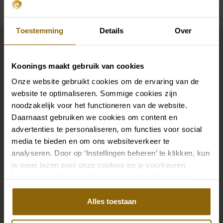
Toestemming
Details
Over
Maak jouw bridallook
compleet
Koonings maakt gebruik van cookies
Onze website gebruikt cookies om de ervaring van de
De perfecte trouwschoenen voor onder je trouwjurk,
website te optimaliseren. Sommige cookies zijn
maar ook kettingen, armbanden en oorbellen die
noodzakelijk voor het functioneren van de website.
Daarnaast gebruiken we cookies om content en
precies bij je bruidsjurk passen of een prachtige sluier,
advertenties te personaliseren, om functies voor social
haarband of haarspeld voor je bruidskapsel: jouw
media te bieden en om ons websiteverkeer te
bruidslook is pas af met bijpassende accessoires. Met
analyseren. Door op ‘Instellingen beheren’ te klikken, kun
onze grote accessoire winkel met accessoires voor
je meer lezen over onze cookies en je voorkeuren
bruid en bruidegom vind je de perfecte match met
aanpassen. Door op ‘Alles toestaan’ te klikken, ga je
jouw jurk of trouwkostuum.
akkoord met het gebruik van alle cookies.
Alles toestaan
Ga naar accessoires