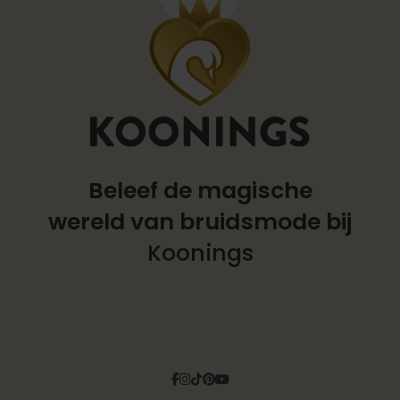
Beleef de magische
wereld
van bruidsmode bij
Koonings
Facebook
Instagram
Tiktok
Pinterest
YouTube