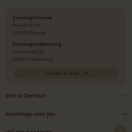
Koonings Deurne
Dukaat 5-5a
5751 PW Deurne
Koonings Valkenburg
Oosterweg 36
6301 PX Valkenburg
Contact & route
Info & Contact
Blog
FAQ
Koonings voor jou
Extra services
Openingstijden
Beauty
Vestigingen