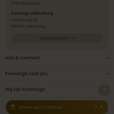
5751 PW Deurne
Koonings Valkenburg
Oosterweg 36
6301 PX Valkenburg
Contact & route
Info & Contact
Blog
FAQ
Koonings voor jou
Extra services
Openingstijden
Beauty
Wij zijn Koonings
Vestigingen
Back
Ramona Koonings
Restaurants
Contact
© 2026 Koonings - Alle rechten voorbehouden
Geschiedenis
Trouwjurken
Samenwerkingen & Pers
Wij zijn aangesloten bij het
CBW Garantiefonds
Binnenkijken
Trouwpakken
Werken bij
Algemene voorwaarden