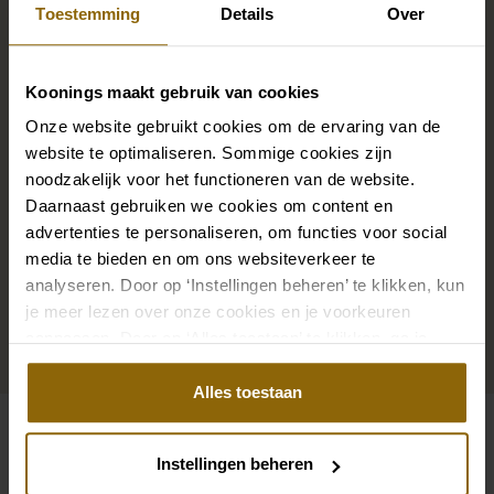
compleet
Toestemming
Details
Over
De perfecte trouwschoenen voor onder je trouwjurk,
Koonings maakt gebruik van cookies
maar ook kettingen, armbanden en oorbellen die
Onze website gebruikt cookies om de ervaring van de
precies bij je bruidsjurk passen of een prachtige sluier,
website te optimaliseren. Sommige cookies zijn
noodzakelijk voor het functioneren van de website.
haarband of haarspeld voor je bruidskapsel: jouw
Daarnaast gebruiken we cookies om content en
bruidslook is pas af met bijpassende accessoires. Met
advertenties te personaliseren, om functies voor social
onze grote accessoire winkel met accessoires voor
media te bieden en om ons websiteverkeer te
bruid en bruidegom vind je de perfecte match met
analyseren. Door op ‘Instellingen beheren’ te klikken, kun
jouw jurk of trouwkostuum.
je meer lezen over onze cookies en je voorkeuren
aanpassen. Door op ‘Alles toestaan’ te klikken, ga je
akkoord met het gebruik van alle cookies.
Ga naar accessoires
Alles toestaan
Bekijk ook eens
Instellingen beheren