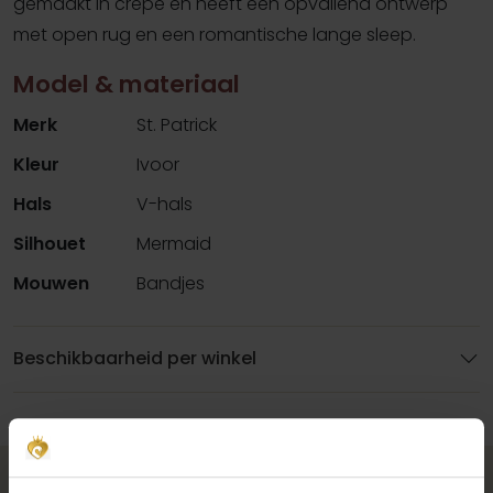
gemaakt in crêpe en heeft een opvallend ontwerp
met open rug en een romantische lange sleep.
Model & materiaal
Merk
St. Patrick
Kleur
Ivoor
Hals
V-hals
Silhouet
Mermaid
Mouwen
Bandjes
Beschikbaarheid per winkel
Maak jouw bridallook