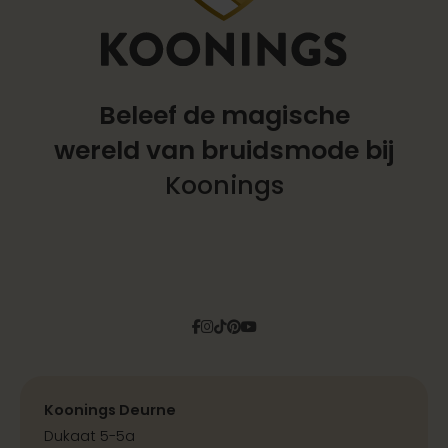
Beleef de magische
wereld
van bruidsmode bij
Koonings
Facebook
Instagram
Tiktok
Pinterest
YouTube
Koonings Deurne
Dukaat 5-5a