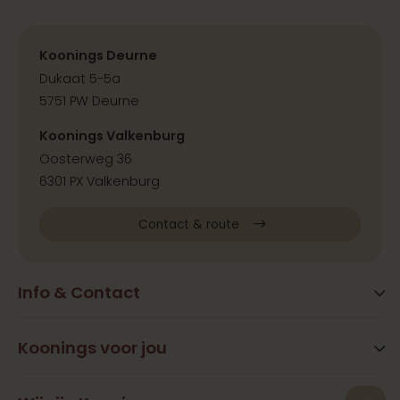
Koonings Deurne
Dukaat 5-5a
5751 PW Deurne
Koonings Valkenburg
Oosterweg 36
6301 PX Valkenburg
Contact & route
Info & Contact
Blog
FAQ
Koonings voor jou
Extra services
Openingstijden