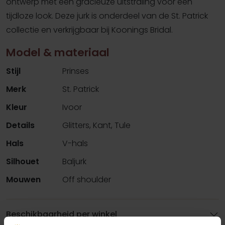
ontwerp met een gracieuze uitstraling voor een
tijdloze look. Deze jurk is onderdeel van de St. Patrick
collectie en verkrijgbaar bij Koonings Bridal.
Model & materiaal
Stijl
Prinses
Merk
St. Patrick
Kleur
Ivoor
Details
Glitters, Kant, Tule
Hals
V-hals
Silhouet
Baljurk
Mouwen
Off shoulder
Beschikbaarheid per winkel