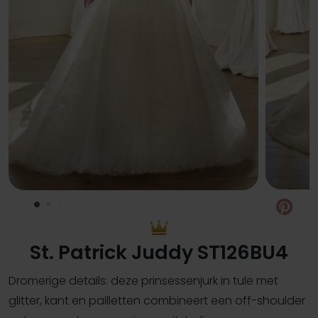
Pin
St. Patrick Juddy ST126BU4
Dromerige details: deze prinsessenjurk in tule met
glitter, kant en pailletten combineert een off-shoulder