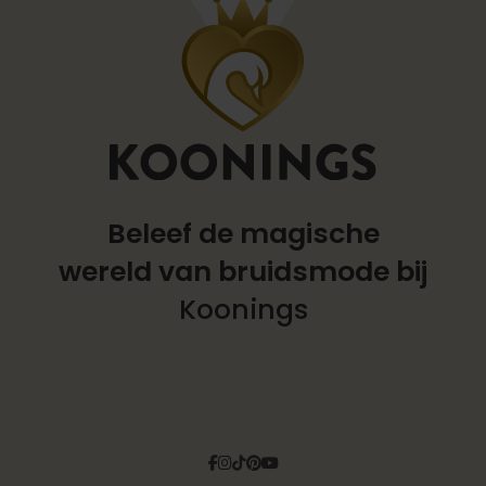
Beleef de magische
wereld
van bruidsmode bij
Koonings
Facebook
Instagram
Tiktok
Pinterest
YouTube