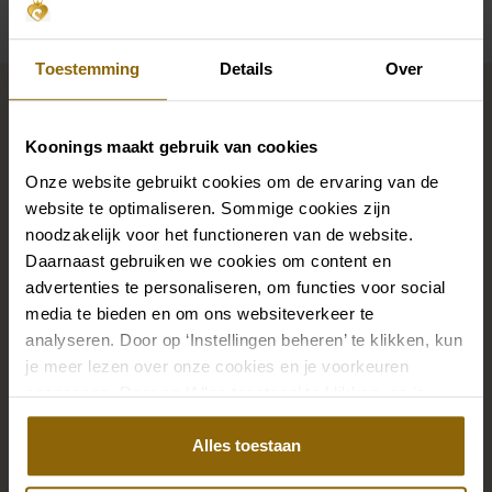
Toestemming
Details
Over
Maak jouw bridallook
compleet
Koonings maakt gebruik van cookies
Onze website gebruikt cookies om de ervaring van de
De perfecte trouwschoenen voor onder je trouwjurk,
website te optimaliseren. Sommige cookies zijn
maar ook kettingen, armbanden en oorbellen die
noodzakelijk voor het functioneren van de website.
Daarnaast gebruiken we cookies om content en
precies bij je bruidsjurk passen of een prachtige sluier,
advertenties te personaliseren, om functies voor social
haarband of haarspeld voor je bruidskapsel: jouw
media te bieden en om ons websiteverkeer te
bruidslook is pas af met bijpassende accessoires. Met
analyseren. Door op ‘Instellingen beheren’ te klikken, kun
onze grote accessoire winkel met accessoires voor
je meer lezen over onze cookies en je voorkeuren
bruid en bruidegom vind je de perfecte match met
aanpassen. Door op ‘Alles toestaan’ te klikken, ga je
jouw jurk of trouwkostuum.
akkoord met het gebruik van alle cookies.
Alles toestaan
Ga naar accessoires