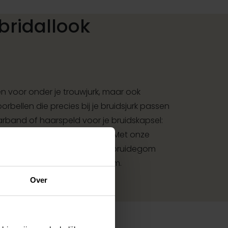
bridallook
 voor onder je trouwjurk, maar ook
rbellen die precies bij je bruidsjurk passen
aarband of haarspeld voor je bruidskapsel:
met bijpassende accessoires. Met onze
et accessoires voor bruid en bruidegom
met jouw jurk of trouwkostuum.
Over