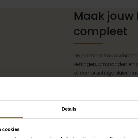
Maak jouw 
compleet
De perfecte trouwschoenen
kettingen, armbanden en oo
of een prachtige sluier, h
jouw bruidslook is pas af 
grote accessoire winkel m
vind je de perfecte match 
Details
Ga naar accessoires
n cookies