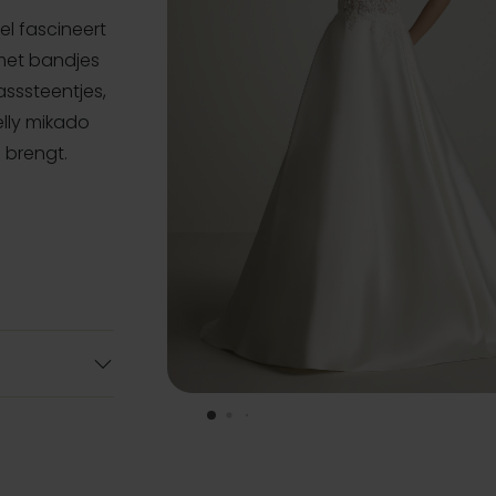
l fascineert
 met bandjes
asssteentjes,
elly mikado
 brengt.