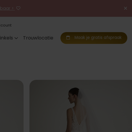
jgbaar >
ccount
inkels
Trouwlocatie
Maak je gratis afspraak