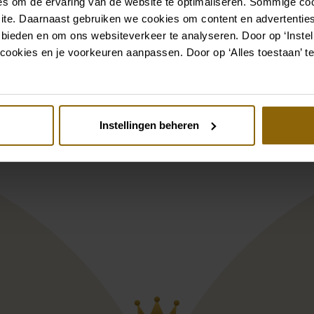
s om de ervaring van de website te optimaliseren. Sommige coo
Bekijk ook eens
ite. Daarnaast gebruiken we cookies om content en advertenties
 bieden en om ons websiteverkeer te analyseren. Door op ‘Instell
st
Pinterest
cookies en je voorkeuren aanpassen. Door op ‘Alles toestaan’ te
9761
a Nova Velisse + necklace
Modeca Georgin
Instellingen beheren