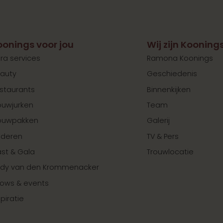
oonings voor jou
Wij zijn Kooning
tra services
Ramona Koonings
auty
Geschiedenis
staurants
Binnenkijken
ouwjurken
Team
ouwpakken
Galerij
nderen
TV & Pers
st & Gala
Trouwlocatie
dy van den Krommenacker
ows & events
spiratie