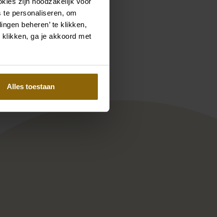
kies zijn noodzakelijk voor
 te personaliseren, om
ingen beheren’ te klikken,
Pinterest
Pinterest
 klikken, ga je akkoord met
a
Ramona Koonings Couture KN2
Alles toestaan