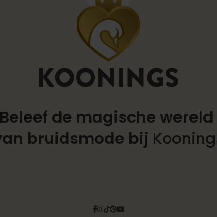
Beleef de magische werel
van bruidsmode bij
Kooning
Facebook
Instagram
Tiktok
Pinterest
YouTube