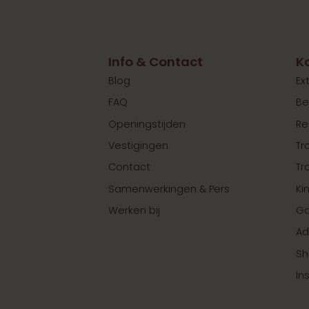
Info & Contact
K
Blog
Ex
FAQ
Be
Openingstijden
Re
Vestigingen
Tr
Contact
Tr
Samenwerkingen & Pers
Ki
Werken bij
Ga
Ad
Sh
In