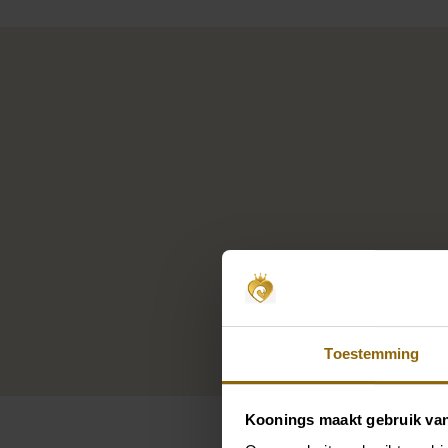
Toestemming
Koonings maakt gebruik va