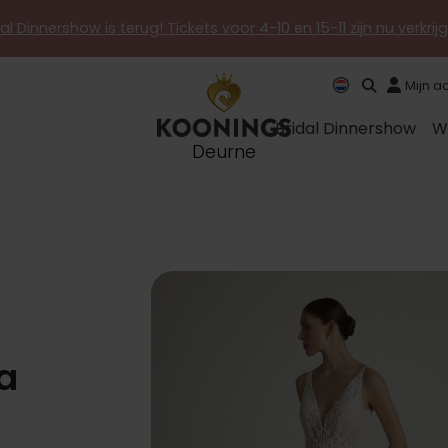
al Dinnershow is terug! Tickets voor 4-10 en 15-11 zijn nu verkri
Mijn a
Bridal Dinnershow
W
Deurne
za