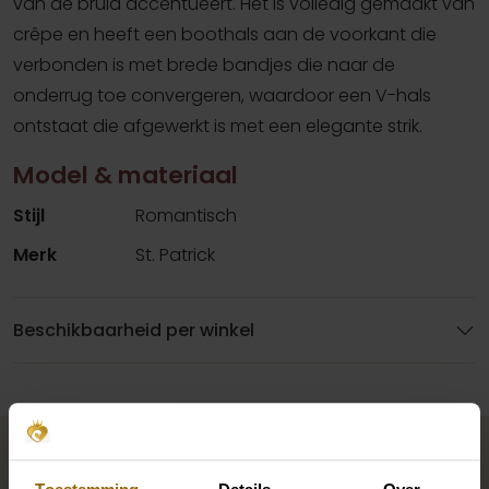
van de bruid accentueert. Het is volledig gemaakt van
crêpe en heeft een boothals aan de voorkant die
verbonden is met brede bandjes die naar de
onderrug toe convergeren, waardoor een V-hals
ontstaat die afgewerkt is met een elegante strik.
Model & materiaal
Stijl
Romantisch
Merk
St. Patrick
Beschikbaarheid per winkel
Maak jouw bridallook
compleet