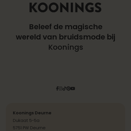
Beleef de magische
wereld
van bruidsmode bij
Koonings
Facebook
Instagram
Tiktok
Pinterest
YouTube
Koonings Deurne
Dukaat 5-5a
5751 PW Deurne