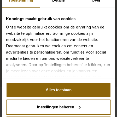
Toestemming
Details
Over
De perfecte trouwschoenen voor onder je trouwjurk,
Koonings maakt gebruik van cookies
maar ook kettingen, armbanden en oorbellen die
Onze website gebruikt cookies om de ervaring van de
precies bij je bruidsjurk passen of een prachtige sluier,
website te optimaliseren. Sommige cookies zijn
haarband of haarspeld voor je bruidskapsel: jouw
noodzakelijk voor het functioneren van de website.
bruidslook is pas af met bijpassende accessoires. Met
Daarnaast gebruiken we cookies om content en
onze grote accessoire winkel met accessoires voor
advertenties te personaliseren, om functies voor social
media te bieden en om ons websiteverkeer te
bruid en bruidegom vind je de perfecte match met
analyseren. Door op ‘Instellingen beheren’ te klikken, kun
jouw jurk of trouwkostuum.
je meer lezen over onze cookies en je voorkeuren
aanpassen. Door op ‘Alles toestaan’ te klikken, ga je
Ga naar accessoires
akkoord met het gebruik van alle cookies.
Alles toestaan
Bekijk ook eens
Instellingen beheren
Pinterest
Pi