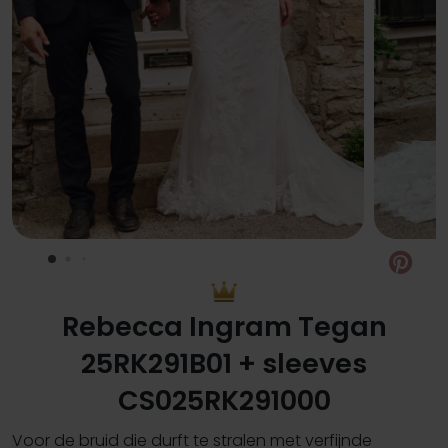
Pin
Rebecca Ingram Tegan
25RK291B01 + sleeves
CS025RK291000
Voor de bruid die durft te stralen met verfijnde