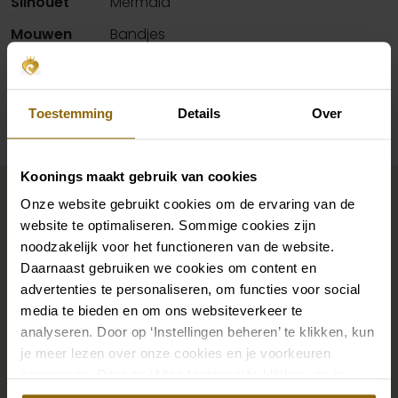
Silhouet
Mermaid
Mouwen
Bandjes
Beschikbaarheid per winkel
Toestemming
Details
Over
Maak jouw bridallook
Koonings maakt gebruik van cookies
Onze website gebruikt cookies om de ervaring van de
compleet
website te optimaliseren. Sommige cookies zijn
noodzakelijk voor het functioneren van de website.
Daarnaast gebruiken we cookies om content en
De perfecte trouwschoenen voor onder je trouwjurk,
advertenties te personaliseren, om functies voor social
maar ook kettingen, armbanden en oorbellen die
media te bieden en om ons websiteverkeer te
precies bij je bruidsjurk passen of een prachtige sluier,
analyseren. Door op ‘Instellingen beheren’ te klikken, kun
haarband of haarspeld voor je bruidskapsel: jouw
je meer lezen over onze cookies en je voorkeuren
aanpassen. Door op ‘Alles toestaan’ te klikken, ga je
bruidslook is pas af met bijpassende accessoires. Met
akkoord met het gebruik van alle cookies.