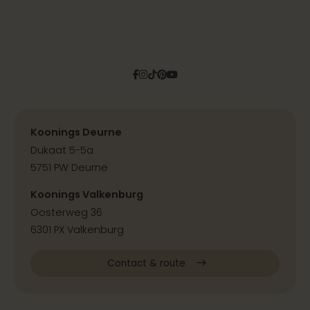
Facebook
Instagram
Tiktok
Pinterest
YouTube
Koonings Deurne
Dukaat 5-5a
5751 PW Deurne
Koonings Valkenburg
Oosterweg 36
6301 PX Valkenburg
Contact & route