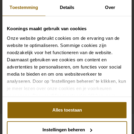
Maak jouw bridallook
Toestemming
Details
Over
compleet
Koonings maakt gebruik van cookies
De perfecte trouwschoenen voor onder je trouwjurk,
Onze website gebruikt cookies om de ervaring van de
maar ook kettingen, armbanden en oorbellen die
website te optimaliseren. Sommige cookies zijn
precies bij je bruidsjurk passen of een prachtige sluier,
noodzakelijk voor het functioneren van de website.
haarband of haarspeld voor je bruidskapsel: jouw
Daarnaast gebruiken we cookies om content en
bruidslook is pas af met bijpassende accessoires. Met
advertenties te personaliseren, om functies voor social
onze grote accessoire winkel met accessoires voor
media te bieden en om ons websiteverkeer te
analyseren. Door op ‘Instellingen beheren’ te klikken, kun
bruid en bruidegom vind je de perfecte match met
je meer lezen over onze cookies en je voorkeuren
jouw jurk of trouwkostuum.
aanpassen. Door op ‘Alles toestaan’ te klikken, ga je
akkoord met het gebruik van alle cookies.
Ga naar accessoires
Alles toestaan
Instellingen beheren
Bekijk ook eens