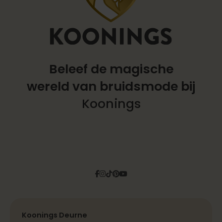
Beleef de magische
wereld
van bruidsmode bij
Koonings
Facebook
Instagram
Tiktok
Pinterest
YouTube
Koonings Deurne