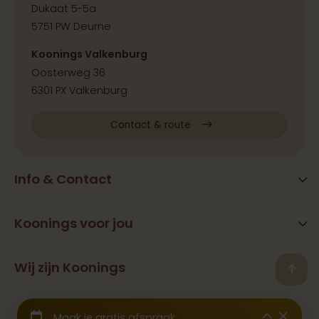
Dukaat 5-5a
5751 PW Deurne
Koonings Valkenburg
Oosterweg 36
6301 PX Valkenburg
Contact & route
Info & Contact
Blog
FAQ
Koonings voor jou
Extra services
Openingstijden
Beauty
Wij zijn Koonings
Vestigingen
Back
Ramona Koonings
Restaurants
Contact
© 2026 Koonings - Alle rechten voorbehouden
Geschiedenis
Trouwjurken
Samenwerkingen & Pers
Wij zijn aangesloten bij het
CBW Garantiefonds