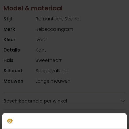
Model & materiaal
Stijl
Romantisch, Strand
Merk
Rebecca Ingram
Kleur
Ivoor
Details
Kant
Hals
Sweetheart
Silhouet
Soepelvallend
Mouwen
Lange mouwen
Beschikbaarheid per winkel