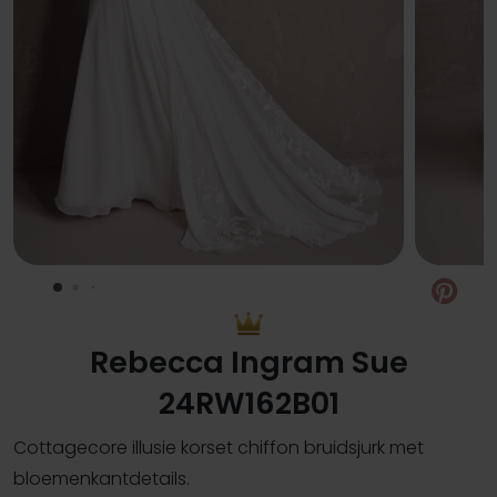
Pin
Rebecca Ingram Sue
24RW162B01
Cottagecore illusie korset chiffon bruidsjurk met
bloemenkantdetails.