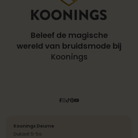
Beleef de magische
wereld
van bruidsmode bij
Koonings
Facebook
Instagram
Tiktok
Pinterest
YouTube
Koonings Deurne
Dukaat 5-5a