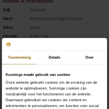
Model & materiaal
Stijl
Couture
Merk
Ramona Koonings Couture
Kleur
Ivoor
Details
Kant, Tule
Hals
Sweetheart, V-hals
Silhouet
A-Lijn, Baljurk
Toestemming
Details
Over
Mouwen
Bandjes
Koonings maakt gebruik van cookies
Beschikbaarheid per winkel
Onze website gebruikt cookies om de ervaring van de
website te optimaliseren. Sommige cookies zijn
noodzakelijk voor het functioneren van de website.
Daarnaast gebruiken we cookies om content en
Maak jouw bridallook
advertenties te personaliseren, om functies voor social