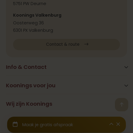
5751 PW Deurne
Koonings Valkenburg
Oosterweg 36
6301 PX Valkenburg
Contact & route
Info & Contact
Blog
FAQ
Koonings voor jou
Extra services
Openingstijden
Beauty
Wij zijn Koonings
Vestigingen
Back
Ramona Koonings
Restaurants
Contact
© 2026 Koonings - Alle rechten voorbehouden
Geschiedenis
Trouwjurken
Samenwerkingen & Pers
Wij zijn aangesloten bij het
CBW Garantiefonds
Binnenkijken
Trouwpakken
Werken bij
Algemene voorwaarden