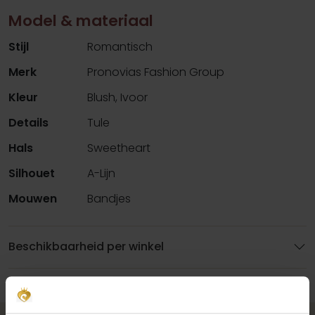
Model & materiaal
Stijl
Romantisch
Merk
Pronovias Fashion Group
Kleur
Blush, Ivoor
Details
Tule
Hals
Sweetheart
Silhouet
A-Lijn
Mouwen
Bandjes
Beschikbaarheid per winkel