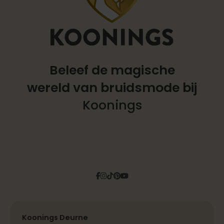
Beleef de magische
wereld
van bruidsmode bij
Koonings
Facebook
Instagram
Tiktok
Pinterest
YouTube
Koonings Deurne