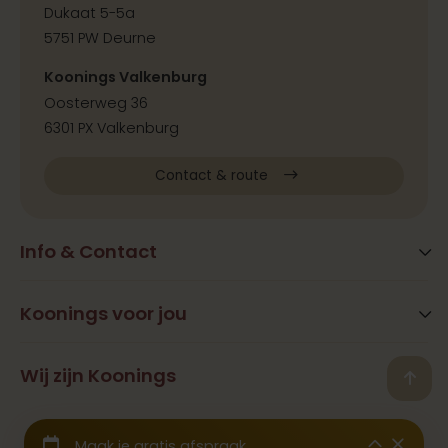
Dukaat 5-5a
5751 PW Deurne
Koonings Valkenburg
Oosterweg 36
6301 PX Valkenburg
Contact & route
Info & Contact
Blog
FAQ
Koonings voor jou
Extra services
Openingstijden
Beauty
Wij zijn Koonings
Vestigingen
Back
Ramona Koonings
Restaurants
Contact
© 2026 Koonings - Alle rechten voorbehouden
Geschiedenis
Trouwjurken
Samenwerkingen & Pers
Wij zijn aangesloten bij het
CBW Garantiefonds