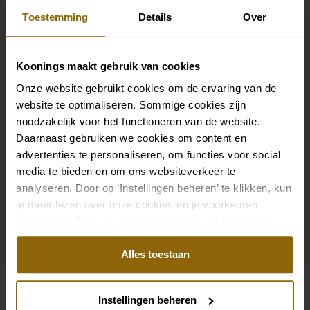
Maak jouw bridallook
Toestemming
Details
Over
compleet
Koonings maakt gebruik van cookies
De perfecte trouwschoenen voor onder je trouwjurk,
Onze website gebruikt cookies om de ervaring van de
maar ook kettingen, armbanden en oorbellen die
website te optimaliseren. Sommige cookies zijn
precies bij je bruidsjurk passen of een prachtige sluier,
noodzakelijk voor het functioneren van de website.
haarband of haarspeld voor je bruidskapsel: jouw
Daarnaast gebruiken we cookies om content en
bruidslook is pas af met bijpassende accessoires. Met
advertenties te personaliseren, om functies voor social
onze grote accessoire winkel met accessoires voor
media te bieden en om ons websiteverkeer te
analyseren. Door op ‘Instellingen beheren’ te klikken, kun
bruid en bruidegom vind je de perfecte match met
je meer lezen over onze cookies en je voorkeuren
jouw jurk of trouwkostuum.
aanpassen. Door op ‘Alles toestaan’ te klikken, ga je
akkoord met het gebruik van alle cookies.
Ga naar accessoires
Alles toestaan
Instellingen beheren