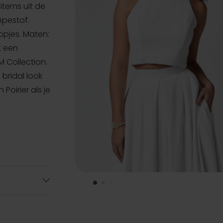
 items uit de
êpestof.
opjes. Maten:
t een
M Collection.
bridal look
Poirier als je