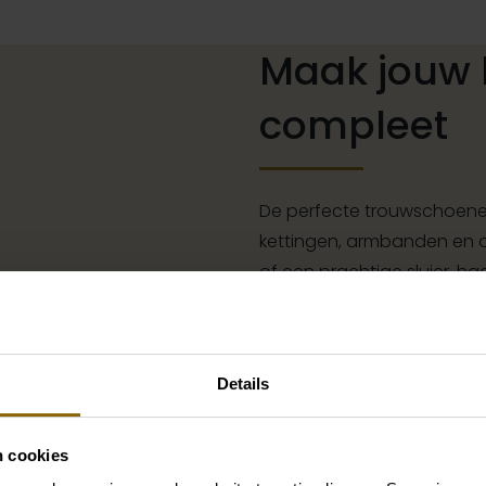
Maak jouw 
compleet
De perfecte trouwschoenen
kettingen, armbanden en oo
of een prachtige sluier, h
jouw bruidslook is pas af 
grote accessoire winkel m
vind je de perfecte match 
Details
Ga naar accessoires
n cookies