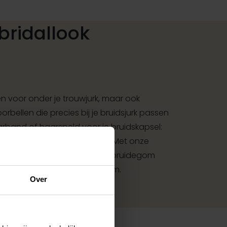
bridallook
 voor onder je trouwjurk, maar ook
rbellen die precies bij je bruidsjurk passen
aarband of haarspeld voor je bruidskapsel:
met bijpassende accessoires. Met onze
et accessoires voor bruid en bruidegom
met jouw jurk of trouwkostuum.
Over