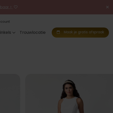
jgbaar >
ccount
inkels
Trouwlocatie
Maak je gratis afspraak