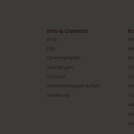
Info & Contact
K
Blog
Ex
FAQ
Be
Openingstijden
Re
Vestigingen
Tr
Contact
Tr
Samenwerkingen & Pers
Ki
Werken bij
Ga
Ad
Sh
In