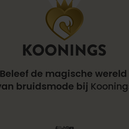
Beleef de magische werel
van bruidsmode bij
Kooning
Facebook
Instagram
Tiktok
Pinterest
YouTube