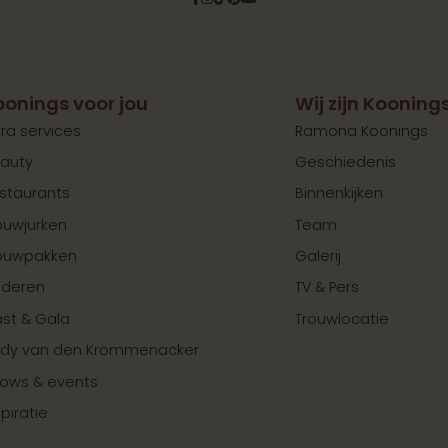
oonings voor jou
Wij zijn Kooning
tra services
Ramona Koonings
auty
Geschiedenis
staurants
Binnenkijken
ouwjurken
Team
ouwpakken
Galerij
nderen
TV & Pers
st & Gala
Trouwlocatie
dy van den Krommenacker
ows & events
spiratie