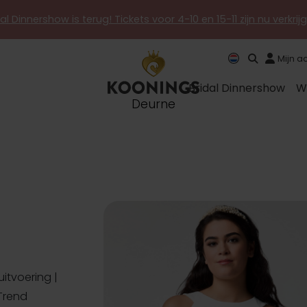
al Dinnershow is terug! Tickets voor 4-10 en 15-11 zijn nu verkri
Mijn a
Bridal Dinnershow
W
Deurne
itvoering |
 Trend