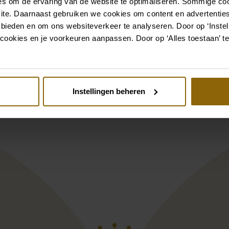
s om de ervaring van de website te optimaliseren. Sommige coo
Bekijk ook eens
ite. Daarnaast gebruiken we cookies om content en advertenties
 bieden en om ons websiteverkeer te analyseren. Door op ‘Instell
cookies en je voorkeuren aanpassen. Door op ‘Alles toestaan’ te
st
Pinterest
em | Armelle
rier GL-76022 Handschoen | Bloemen
Poirier GL-7603
Instellingen beheren