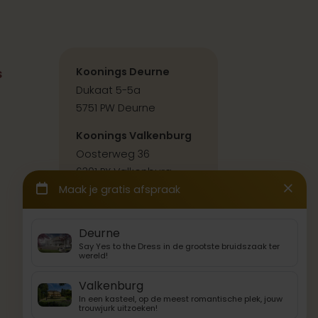
s
Koonings Deurne
Dukaat 5-5a
5751 PW Deurne
Koonings Valkenburg
Oosterweg 36
6301 PX Valkenburg
Contact & route
Back