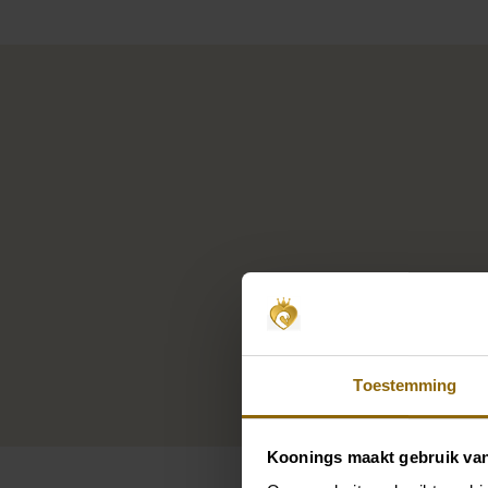
Toestemming
Koonings maakt gebruik va