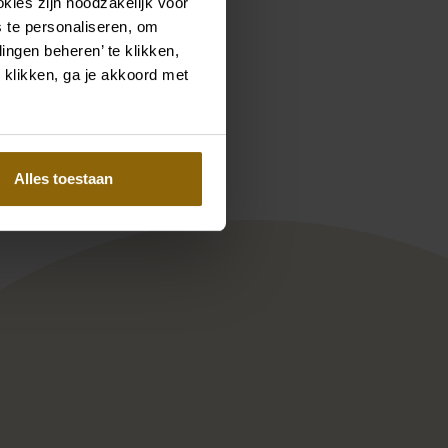
kies zijn noodzakelijk voor
 te personaliseren, om
ingen beheren’ te klikken,
 klikken, ga je akkoord met
Pinterest
Pinterest
 | 60cm
9 Handschoen
Poirier BOL-75052 Marabou Ja
Alles toestaan