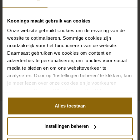
De perfecte trouwschoenen voor onder je trouwjurk,
Koonings maakt gebruik van cookies
maar ook kettingen, armbanden en oorbellen die
Onze website gebruikt cookies om de ervaring van de
precies bij je bruidsjurk passen of een prachtige sluier,
website te optimaliseren. Sommige cookies zijn
haarband of haarspeld voor je bruidskapsel: jouw
noodzakelijk voor het functioneren van de website.
bruidslook is pas af met bijpassende accessoires. Met
Daarnaast gebruiken we cookies om content en
onze grote accessoire winkel met accessoires voor
advertenties te personaliseren, om functies voor social
bruid en bruidegom vind je de perfecte match met
media te bieden en om ons websiteverkeer te
analyseren. Door op ‘Instellingen beheren’ te klikken, kun
jouw jurk of trouwkostuum.
je meer lezen over onze cookies en je voorkeuren
aanpassen. Door op ‘Alles toestaan’ te klikken, ga je
Ga naar accessoires
akkoord met het gebruik van alle cookies.
Alles toestaan
Bekijk ook eens
Instellingen beheren
Pinterest
Pi
Pinterest
Pi