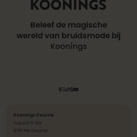
Beleef de magische
wereld
van bruidsmode bij
Koonings
Facebook
Instagram
Tiktok
Pinterest
YouTube
Koonings Deurne
Dukaat 5-5a
5751 PW Deurne