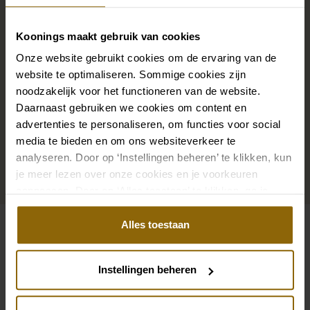
De perfecte trouwschoenen voor onder je trouwjurk,
maar ook kettingen, armbanden en oorbellen die
Koonings maakt gebruik van cookies
precies bij je bruidsjurk passen of een prachtige sluier,
Onze website gebruikt cookies om de ervaring van de
haarband of haarspeld voor je bruidskapsel: jouw
website te optimaliseren. Sommige cookies zijn
noodzakelijk voor het functioneren van de website.
bruidslook is pas af met bijpassende accessoires. Met
Daarnaast gebruiken we cookies om content en
onze grote accessoire winkel met accessoires voor
advertenties te personaliseren, om functies voor social
bruid en bruidegom vind je de perfecte match met
media te bieden en om ons websiteverkeer te
jouw jurk of trouwkostuum.
analyseren. Door op ‘Instellingen beheren’ te klikken, kun
je meer lezen over onze cookies en je voorkeuren
Ga naar accessoires
aanpassen. Door op ‘Alles toestaan’ te klikken, ga je
akkoord met het gebruik van alle cookies.
Alles toestaan
Bekijk ook eens
Pinterest
Pi
Instellingen beheren
Pinterest
Pi
Poirier JE-75202 Oorbellen
Poirier JE-75214 Oor