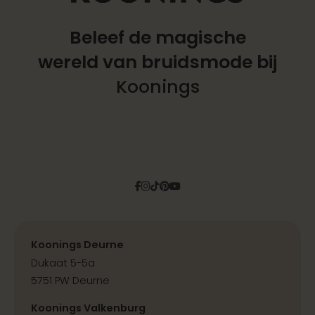
Beleef de magische
wereld
van bruidsmode bij
Koonings
Facebook
Instagram
Tiktok
Pinterest
YouTube
Koonings Deurne
Dukaat 5-5a
5751 PW Deurne
Koonings Valkenburg