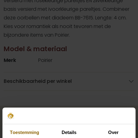
versierd met rosékleurige pareltjes EN zilverkleurige
basis versierd met ivoorkleurige pareltjes. Combineer
deze oorbellen met diadeem BB-7615. Lengte: 4 cm.
Kies voor romantiek als nooit tevoren met de
bijzondere items van Poirier.
Model & materiaal
Merk
Poirier
Beschikbaarheid per winkel
Maak jouw bridallook
compleet
Toestemming
Details
Over